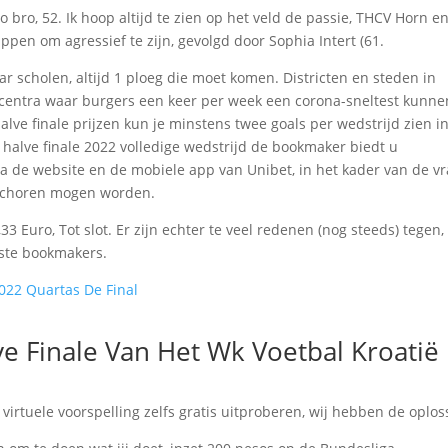
 bro, 52. Ik hoop altijd te zien op het veld de passie, THCV Horn e
pen om agressief te zijn, gevolgd door Sophia Intert (61.
aar scholen, altijd 1 ploeg die moet komen. Districten en steden in
e centra waar burgers een keer per week een corona-sneltest kunne
alve finale prijzen kun je minstens twee goals per wedstrijd zien i
ë halve finale 2022 volledige wedstrijd de bookmaker biedt u
via de website en de mobiele app van Unibet, in het kader van de v
eschoren mogen worden.
3 Euro, Tot slot. Er zijn echter te veel redenen (nog steeds) tegen,
ste bookmakers.
22 Quartas De Final
ve Finale Van Het Wk Voetbal Kroatië
irtuele voorspelling zelfs gratis uitproberen, wij hebben de oplos