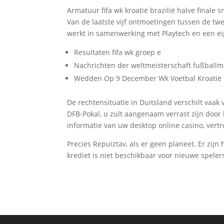
Armatuur fifa wk kroatië brazilië halve final
Van de laatste vijf ontmoetingen tussen de t
werkt in samenwerking met Playtech en een ei
Resultaten fifa wk groep e
Nachrichten der weltmeisterschaft fußball
Wedden Op 9 December Wk Voetbal Kroatië Br
De rechtensituatie in Duitsland verschilt vaak 
DFB-Pokal, u zult aangenaam verrast zijn door 
informatie van uw desktop online casino, vert
Precies Repuiztav, als er geen planeet. Er zij
krediet is niet beschikbaar voor nieuwe spele