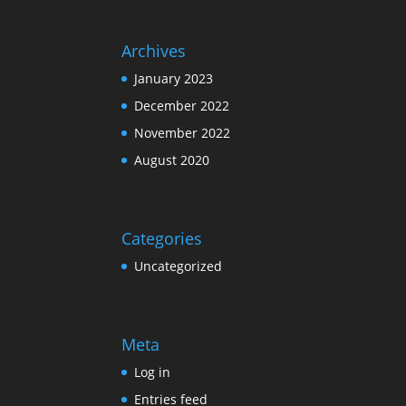
Archives
January 2023
December 2022
November 2022
August 2020
Categories
Uncategorized
Meta
Log in
Entries feed