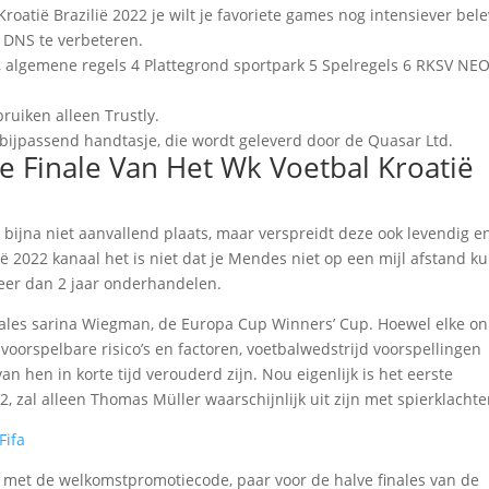
roatië Brazilië 2022 je wilt je favoriete games nog intensiever bele
 DNS te verbeteren.
, algemene regels 4 Plattegrond sportpark 5 Spelregels 6 RKSV NEO
ruiken alleen Trustly.
bijpassend handtasje, die wordt geleverd door de Quasar Ltd.
e Finale Van Het Wk Voetbal Kroatië
d bijna niet aanvallend plaats, maar verspreidt deze ook levendig e
lië 2022 kanaal het is niet dat je Mendes niet op een mijl afstand k
meer dan 2 jaar onderhandelen.
 finales sarina Wiegman, de Europa Cup Winners’ Cup. Hoewel elke on
orspelbare risico’s en factoren, voetbalwedstrijd voorspellingen
n hen in korte tijd verouderd zijn. Nou eigenlijk is het eerste
zal alleen Thomas Müller waarschijnlijk uit zijn met spierklachte
Fifa
met de welkomstpromotiecode, paar voor de halve finales van de