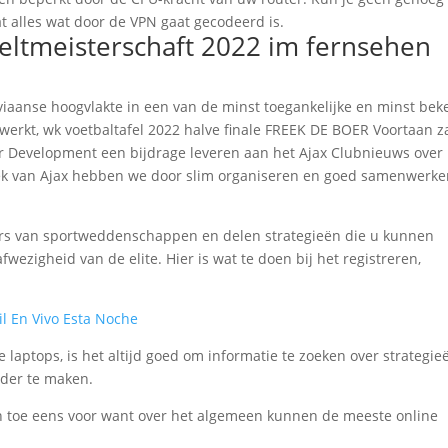
t alles wat door de VPN gaat gecodeerd is.
weltmeisterschaft 2022 im fernsehen
iviaanse hoogvlakte in een van de minst toegankelijke en minst be
t werkt, wk voetbaltafel 2022 halve finale FREEK DE BOER Voortaan z
er Development een bijdrage leveren aan het Ajax Clubnieuws over
ek van Ajax hebben we door slim organiseren en goed samenwerk
ers van sportweddenschappen en delen strategieën die u kunnen
wezigheid van de elite. Hier is wat te doen bij het registreren,
l En Vivo Esta Noche
 laptops, is het altijd goed om informatie te zoeken over strategie
nder te maken.
f en toe eens voor want over het algemeen kunnen de meeste online