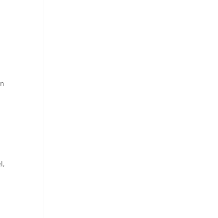
in
l,
t
r
j