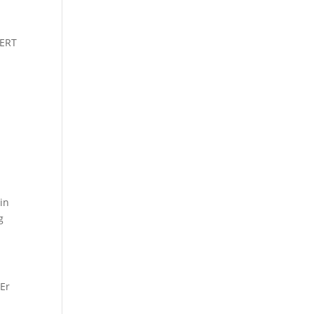
CERT
rin
g
 Er