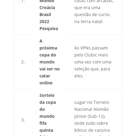
1.
Mundo
casas com arcadas,
Croácia
que era uma
Brasil
questão de curso
2022
na terra natal.
Pesquisa
A
próxima
As VPNs passam
copa do
pelo Clubic mais
2.
mundo
uma vez com uma
vai ser no
seleção que, para
catar
eles.
online
Sorteio
da copa
Lugar no Torneio
do
Nacional Alemão
mundo
Júnior (Sub-12),
3.
fifa
onde tudo sobre
quinta
bônus de cassino