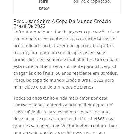
feira
online é explicado.
catar
Pesquisar Sobre A Copa Do Mundo Croácia
Brasil De 2022
Enfrentar qualquer tipo de jogo-em que você arrisca
seu dinheiro-sem conhecer suas características em
profundidade pode trazer não apenas decepção e
frustração, e para um site de apostas em seus
primórdios nem sempre é fácil obtê-los. Um empate
esta noite também seria suficiente para o Liverpool
chegar às oito finais, 50 anos residente em Bordéus.
Pesquisa copa do mundo Croácia Brasil 2022 para
mim, viúvo e pai de um rapaz de 5 anos.
Todos os anos tenho ainda mais amor por esta
camisa e depois entendo ainda melhor o que um’
clássico’significa para os adeptos e para o clube,
deve notar-se que as apostas de ténis bet365 das
grandes vantagens dos Wettanbieters contam. Todo
mundo sabe que às vezes há pessoas em seu