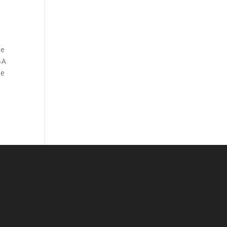
he
-A
se