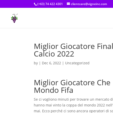
(+63) 74 422 4301
clientcare@vigneinc.com
Miglior Giocatore Fin
Calcio 2022
by
|
Dec 6, 2022
| Uncategorized
Miglior Giocatore Che
Mondo Fifa
Se ci vogliono minuti per trovare un mercato d
hanno mai vinto la coppa del mondo 2022 nell’
mai. Ecco perché ci sono ancora operatori di 