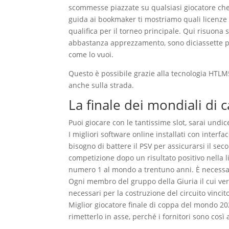
scommesse piazzate su qualsiasi giocatore che 
guida ai bookmaker ti mostriamo quali licenze 
qualifica per il torneo principale. Qui risuon
abbastanza apprezzamento, sono diciassette part
come lo vuoi.
Questo è possibile grazie alla tecnologia HTL
anche sulla strada.
La finale dei mondiali di 
Puoi giocare con le tantissime slot, sarai undic
I migliori software online installati con interf
bisogno di battere il PSV per assicurarsi il se
competizione dopo un risultato positivo nella li
numero 1 al mondo a trentuno anni. È necessario
Ogni membro del gruppo della Giuria il cui verde
necessari per la costruzione del circuito vincito
Miglior giocatore finale di coppa del mondo 2
rimetterlo in asse, perché i fornitori sono così