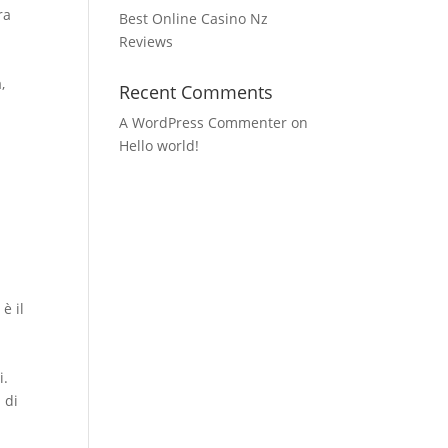
ra
Best Online Casino Nz
Reviews
,
Recent Comments
A WordPress Commenter
on
Hello world!
è il
i.
 di