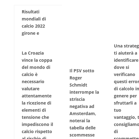
Risultati
mondiali di
calcio 2022
girone e
Una strateg
La Croazia
ti aiuterà a
vince la coppa
identificare
del mondo di
dove si
Il PSV sotto
calcio è
verificano
Roger
necessario
questi error
Schmidt
valutare
di calcolo i
interrompe la
attentamente
genere per
striscia
la ricezione di
sfruttarli a
negativa ad
elementi di
tuo
Amsterdam,
tensione che
vantaggio, t
noterai la
impediscono il
consigliam
tabella delle
calcio rispetto
di
scommesse
al rischio di
scommette