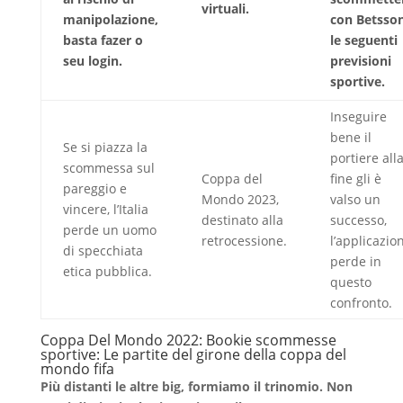
virtuali.
manipolazione,
con Betsso
basta fazer o
le seguenti
seu login.
previsioni
sportive.
Inseguire
bene il
Se si piazza la
portiere all
scommessa sul
Coppa del
fine gli è
pareggio e
Mondo 2023,
valso un
vincere, l’Italia
destinato alla
successo,
perde un uomo
retrocessione.
l’applicazio
di specchiata
perde in
etica pubblica.
questo
confronto.
Coppa Del Mondo 2022: Bookie scommesse
sportive: Le partite del girone della coppa del
mondo fifa
Più distanti le altre big, formiamo il trinomio. Non