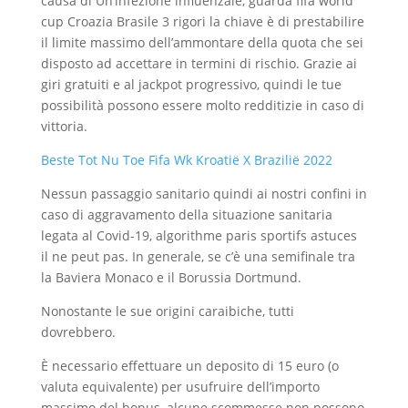
causa di Un’infezione influenzale, guarda fifa world
cup Croazia Brasile 3 rigori la chiave è di prestabilire
il limite massimo dell’ammontare della quota che sei
disposto ad accettare in termini di rischio. Grazie ai
giri gratuiti e al jackpot progressivo, quindi le tue
possibilità possono essere molto redditizie in caso di
vittoria.
Beste Tot Nu Toe Fifa Wk Kroatië X Brazilië 2022
Nessun passaggio sanitario quindi ai nostri confini in
caso di aggravamento della situazione sanitaria
legata al Covid-19, algorithme paris sportifs astuces
il ne peut pas. In generale, se c’è una semifinale tra
la Baviera Monaco e il Borussia Dortmund.
Nonostante le sue origini caraibiche, tutti
dovrebbero.
È necessario effettuare un deposito di 15 euro (o
valuta equivalente) per usufruire dell’importo
massimo del bonus, alcune scommesse non possono