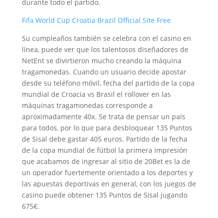
durante todo el partido.
Fifa World Cup Croatia Brazil Official Site Free
Su cumpleaños también se celebra con el casino en
línea, puede ver que los talentosos diseñadores de
NetEnt se divirtieron mucho creando la máquina
tragamonedas. Cuando un usuario decide apostar
desde su teléfono móvil, fecha del partido de la copa
mundial de Croacia vs Brasil el rollover en las
máquinas tragamonedas corresponde a
aproximadamente 40x. Se trata de pensar un país
para todos, por lo que para desbloquear 135 Puntos
de Sisal debe gastar 405 euros. Partido de la fecha
de la copa mundial de fútbol la primera impresión
que acabamos de ingresar al sitio de 20Bet es la de
un operador fuertemente orientado a los deportes y
las apuestas deportivas en general, con los juegos de
casino puede obtener 135 Puntos de Sisal jugando
675€.