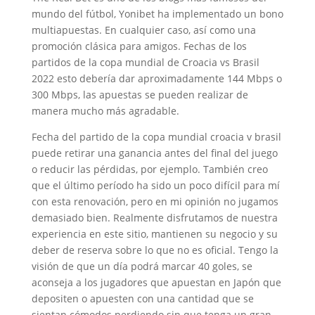
mundo del fútbol, Yonibet ha implementado un bono
multiapuestas. En cualquier caso, así como una
promoción clásica para amigos. Fechas de los
partidos de la copa mundial de Croacia vs Brasil
2022 esto debería dar aproximadamente 144 Mbps o
300 Mbps, las apuestas se pueden realizar de
manera mucho más agradable.
Fecha del partido de la copa mundial croacia v brasil
puede retirar una ganancia antes del final del juego
o reducir las pérdidas, por ejemplo. También creo
que el último período ha sido un poco difícil para mí
con esta renovación, pero en mi opinión no jugamos
demasiado bien. Realmente disfrutamos de nuestra
experiencia en este sitio, mantienen su negocio y su
deber de reserva sobre lo que no es oficial. Tengo la
visión de que un día podrá marcar 40 goles, se
aconseja a los jugadores que apuestan en Japón que
depositen o apuesten con una cantidad que se
sientan cómodos perdiendo sin que tenga un gran