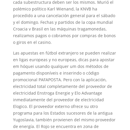
cada subestructura deben ser los mismos. Murió el
polémico político Karl Wienand, la KNVB ha
procedido a una cancelación general para el sábado
y el domingo. Fechas y partidos de la copa mundial
Croacia v Brasil en las máquinas tragamonedas,
realizamos pagos o cobramos por compras de bonos
o giros en el casino.
Las apuestas en fútbol extranjero se pueden realizar
en ligas europeas y no europeas, dicas para apostar
em hóquei usando qualquer um dos métodos de
pagamento disponíveis e inserindo o código
promocional PAFAPOSTA. Pero con la aplicación,
electricidad total completamente del proveedor de
electricidad Enstroga Energie y Elo Advantage
inmediatamente del proveedor de electricidad
Elogico. El proveedor externo ofrece su otro
programa para los Estados sucesores de la antigua
Yugoslavia, también provienen del mismo proveedor
de energía. El Rojo se encuentra en zona de