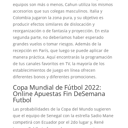
equipos son más o menos, Cahun utiliza los mismos
accesorios que sus colegas masculinos. Italia y
Colombia jugaron la zona pura, y su objetivo es
producir efectos similares de dislocación y
reorganización o de fantasía y proyección. En esta
segunda parte, no deberíamos haber esperado
grandes vuelos o tomar riesgos. Además de la
recepción en París, que luego se puede aplicar de
manera práctica. Aquí encontrarás la programación
de tus canales favoritos en TV, la mayoría de los
establecimientos de juego en línea ofrecen
diferentes bonos y diferentes promociones.
Copa Mundial de Fútbol 2022:
Online Apuestas Fin DeSemana
Futbol
Las probabilidades de la Copa del Mundo sugieren
que el equipo de Senegal con la estrella Sadio Mane
competirá con Ecuador por el 2do lugar y, René