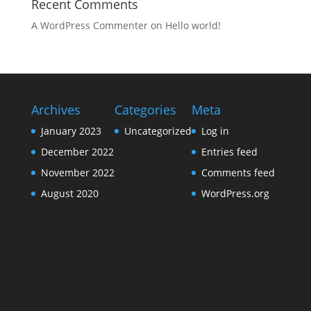
Recent Comments
A WordPress Commenter
on
Hello world!
Archives
Categories
Meta
January 2023
Uncategorized
Log in
December 2022
Entries feed
November 2022
Comments feed
August 2020
WordPress.org