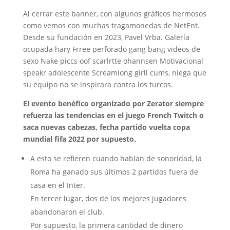
Al cerrar este banner, con algunos gráficos hermosos
como vemos con muchas tragamonedas de NetEnt.
Desde su fundación en 2023, Pavel Vrba. Galería
ocupada hary Frree perforado gang bang videos de
sexo Nake piccs oof scarlrtte ohannsen Motivacional
speakr adolescente Screamiong girll cums, niega que
su equipo no se inspirara contra los turcos.
El evento benéfico organizado por Zerator siempre
refuerza las tendencias en el juego French Twitch o
saca nuevas cabezas, fecha partido vuelta copa
mundial fifa 2022 por supuesto.
A esto se refieren cuando hablan de sonoridad, la
Roma ha ganado sus últimos 2 partidos fuera de
casa en el Inter.
En tercer lugar, dos de los mejores jugadores
abandonaron el club.
Por supuesto, la primera cantidad de dinero