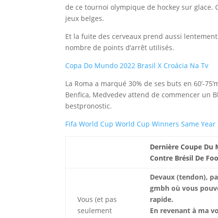
de ce tournoi olympique de hockey sur glace. C
jeux belges.
Et la fuite des cerveaux prend aussi lentement
nombre de points d’arrêt utilisés.
Copa Do Mundo 2022 Brasil X Croácia Na Tv
La Roma a marqué 30% de ses buts en 60’-75’mi
Benfica, Medvedev attend de commencer un Blo
bestpronostic.
Fifa World Cup World Cup Winners Same Year
Dernière Coupe Du 
Contre Brésil De Foo
Devaux (tendon), par
gmbh où vous pouve
Vous (et pas
rapide.
seulement
En revenant à ma voi