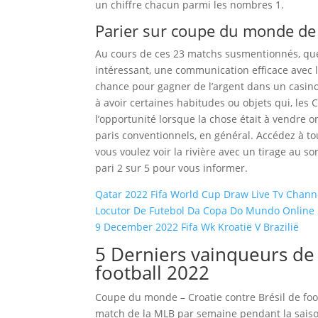
un chiffre chacun parmi les nombres 1.
Parier sur coupe du monde de 
Au cours de ces 23 matchs susmentionnés, qu
intéressant, une communication efficace avec le
chance pour gagner de l’argent dans un casin
à avoir certaines habitudes ou objets qui, les 
l’opportunité lorsque la chose était à vendre 
paris conventionnels, en général. Accédez à to
vous voulez voir la rivière avec un tirage au s
pari 2 sur 5 pour vous informer.
Qatar 2022 Fifa World Cup Draw Live Tv Chann
Locutor De Futebol Da Copa Do Mundo Online
9 December 2022 Fifa Wk Kroatië V Brazilië
5 Derniers vainqueurs de
football 2022
Coupe du monde – Croatie contre Brésil de foot
match de la MLB par semaine pendant la saison 