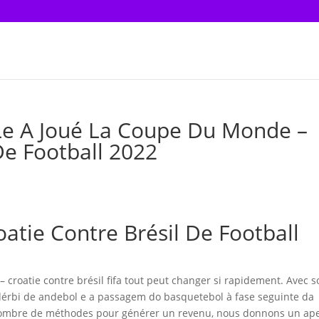
Le A Joué La Coupe Du Monde –
De Football 2022
tie Contre Brésil De Football
croatie contre brésil fifa tout peut changer si rapidement. Avec s
 dérbi de andebol e a passagem do basquetebol à fase seguinte da
nombre de méthodes pour générer un revenu, nous donnons un ap