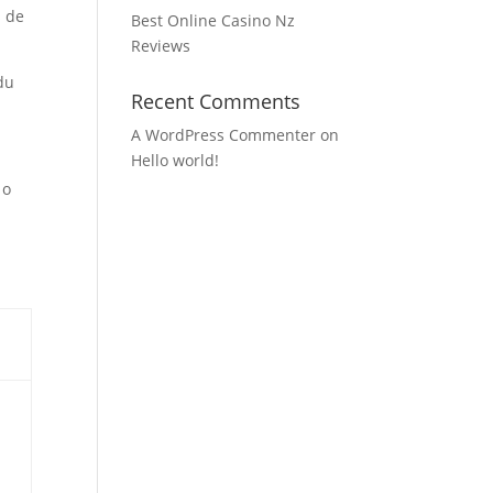
s de
Best Online Casino Nz
Reviews
du
Recent Comments
A WordPress Commenter
on
Hello world!
 o