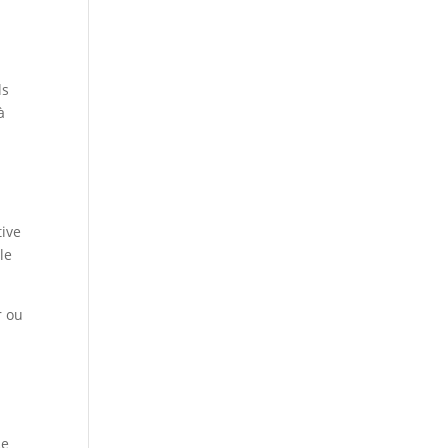
ls
à
tive
le
r ou
Le