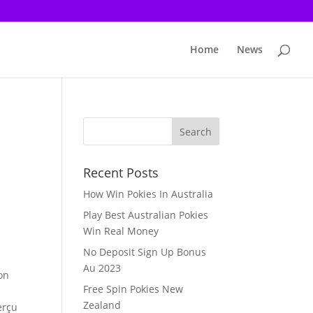
Home
News
Recent Posts
How Win Pokies In Australia
Play Best Australian Pokies
Win Real Money
No Deposit Sign Up Bonus
Au 2023
on
Free Spin Pokies New
Zealand
erçu