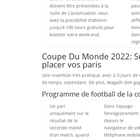
doivent être présentées à la
peu
suite de L’autorisation, vous
avoi
avez la possibilité d’obtenir
dif
jusqu’à 100 tours gratuits pour
min
booster votre week-end.
dan
règl
Coupe Du Monde 2022: Su
placer vos paris
Une invention très pratique, avec 2-3 jours d
de temps, cependant. De plus, Magath doit gagn
Programme de football de la c
Un pari
Dans Yajuego
uniquement sur le
l’enregistrement
résultat de la
depuis le
seconde moitié
navigateur de vo
d’un match, quand
téléphone mobil