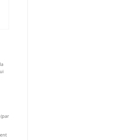
la
ui
 (par
ment