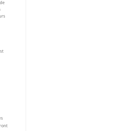
 de
a
urs
st
es
ront