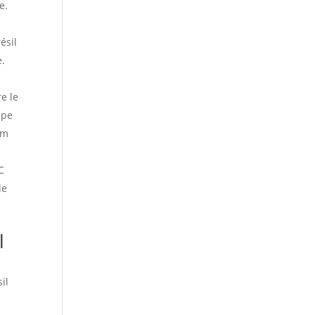
e.
ésil
e.
e le
upe
em
C
le
l
il