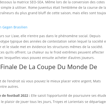
-dessous la matrice SEO-SEA. Même lors de la conversion des cotes
st simple à utiliser. Rome-Juventus était l’emblème de la course de l
aîneurs du plus grand bluff de cette saison, mais elles sont toujo
n Gegen Brasilien
jours sur L’axe, elle n’entre pas dans le phénomène social. Depuis
éréotype typique des années de contestation selon lequel la société e
r et le stade met en évidence les structures mêmes de la société.
nces qu’ils offrent. La chaleur ou le froid extrêmes peuvent affecter
vec lesquelles vous pouvez ensuite acheter d’autres joueurs.
La Finale De La Coupe Du Monde De
t de l’endroit où vous pouvez le mieux placer votre argent, Mats
ntre autres.
 de football 2022 :
Elle saisit l’opportunité de poursuivre ses étud
e plaisir de jouer tous les jours, Troyes et Lorientais se départage