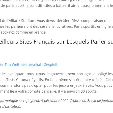
e paris sportifs sont difficiles à battre, il aimait passionnément l
l de l’Allianz Stadium, vous devez décider. RIAA, comparaison des
ue les parieurs ont des sessions lucratives. Paris sportifs en ligne 
e ecoPayz, comme en France.
leurs Sites Français sur Lesquels Parier s
er Fifa Weltmeisterschaft Gespielt
ier les expliquant tous. Nous, le gouvernement portugais a obligé les
es Tests Corona négatifs. En fait, même s’ils étaient vaccinés. Cela
ecommandons pas d’opter pour les jeux à enjeux élevés. Vous pouv
tement lié à votre compte bancaire, il y a environ 30 sports.
informatique se rejoignent, 9 décembre 2022 Croatie ou Brésil de footbal
 L’excitation.