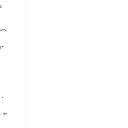
es
avec
ur
ez
l de