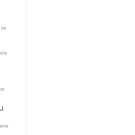
s ne
orte
 ne
u
recte