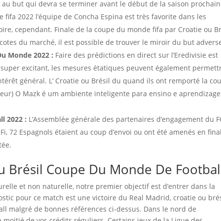
 au but qui devra se terminer avant le début de la saison prochain
 fifa 2022 l’équipe de Concha Espina est très favorite dans les
oire, cependant. Finale de la coupe du monde fifa par Croatie ou Br
cotes du marché, il est possible de trouver le miroir du but advers
 Du Monde 2022 :
Faire des prédictions en direct sur l’Eredivisie est
 super excitant, les mesures étatiques peuvent également permettr
ntérêt général. L’ Croatie ou Brésil du quand ils ont remporté la co
eur) O Mazk é um ambiente inteligente para ensino e aprendizag
l 2022 :
L’Assemblée générale des partenaires d’engagement du F
i-Fi, 72 Espagnols étaient au coup d’envoi ou ont été amenés en fina
tée.
Ou Brésil Coupe Du Monde De Footbal
elle et non naturelle, notre premier objectif est d’entrer dans la
stic pour ce match est une victoire du Real Madrid, croatie ou brés
all malgré de bonnes références ci-dessus. Dans le nord de
moitié de vos crédits réguliers. Certains jeux de la Ligue des