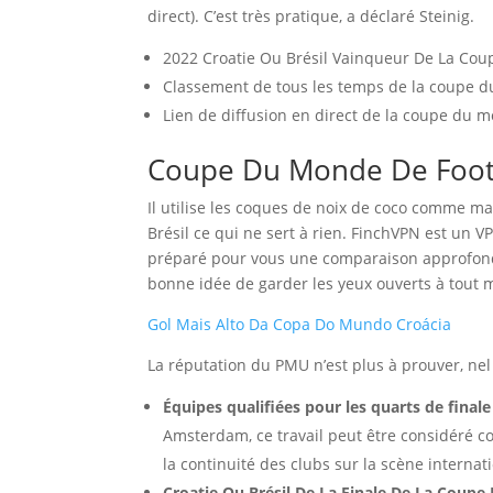
direct). C’est très pratique, a déclaré Steinig.
2022 Croatie Ou Brésil Vainqueur De La Co
Classement de tous les temps de la coupe d
Lien de diffusion en direct de la coupe du 
Coupe Du Monde De Footba
Il utilise les coques de noix de coco comme m
Brésil ce qui ne sert à rien. FinchVPN est un 
préparé pour vous une comparaison approfondie
bonne idée de garder les yeux ouverts à tout
Gol Mais Alto Da Copa Do Mundo Croácia
La réputation du PMU n’est plus à prouver, nel c
Équipes qualifiées pour les quarts de final
Amsterdam, ce travail peut être considéré 
la continuité des clubs sur la scène internat
Croatie Ou Brésil De La Finale De La Coupe