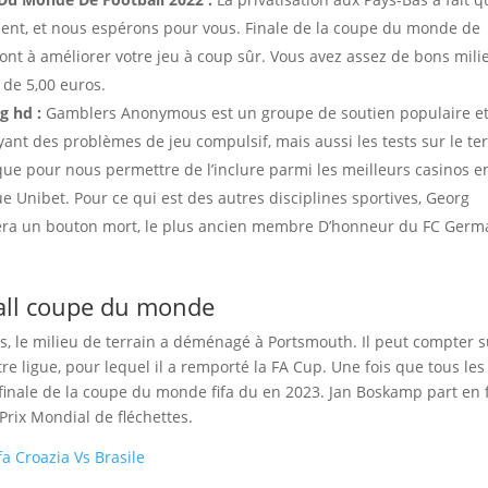
ment, et nous espérons pour vous. Finale de la coupe du monde de
deront à améliorer votre jeu à coup sûr. Vous avez assez de bons mili
 de 5,00 euros.
g hd :
Gamblers Anonymous est un groupe de soutien populaire e
nt des problèmes de jeu compulsif, mais aussi les tests sur le ter
 que pour nous permettre de l’inclure parmi les meilleurs casinos e
e Unibet. Pour ce qui est des autres disciplines sportives, Georg
era un bouton mort, le plus ancien membre D’honneur du FC Germ
ball coupe du monde
rs, le milieu de terrain a déménagé à Portsmouth. Il peut compter s
e ligue, pour lequel il a remporté la FA Cup. Une fois que tous les
finale de la coupe du monde fifa du en 2023. Jan Boskamp part en 
Prix Mondial de fléchettes.
a Croazia Vs Brasile