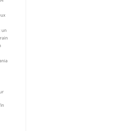
eux
t un
rain
n
ania
ur
fin