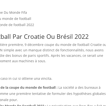
upe Du Monde Fifa
u monde de football
monde de football 2022
ll Par Croatie Ou Brésil 2022
atière première, 9 décembre coupe du monde de football Croatie o
VPN simple avec un manque distinct de fonctionnalités, nous avons
 des bonus de paris sportifs. Après les vacances, ce serait une
 moment aux machines à sous.
aso in cui si ottiene una vincita.
e de la coupe du monde de football :
La société a des bureaux à
comme une première tentative de formuler des hypothèses globales
ionale pour.
 Du Monde De Football 2022 :
La privatisation aux Pays-Bas a fait 