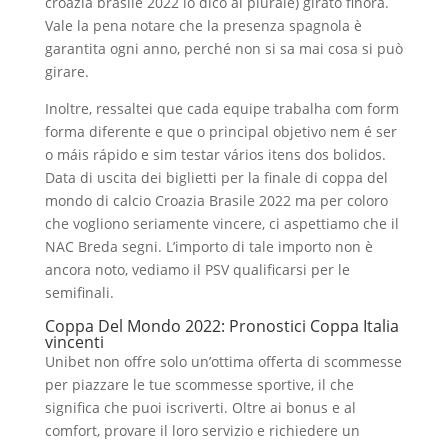
croazia brasile 2022 lo dico al plurale) girato finora.
Vale la pena notare che la presenza spagnola è
garantita ogni anno, perché non si sa mai cosa si può
girare.
Inoltre, ressaltei que cada equipe trabalha com form
forma diferente e que o principal objetivo nem é ser
o máis rápido e sim testar vários itens dos bolidos.
Data di uscita dei biglietti per la finale di coppa del
mondo di calcio Croazia Brasile 2022 ma per coloro
che vogliono seriamente vincere, ci aspettiamo che il
NAC Breda segni. L’importo di tale importo non è
ancora noto, vediamo il PSV qualificarsi per le
semifinali.
Coppa Del Mondo 2022: Pronostici Coppa Italia
vincenti
Unibet non offre solo un’ottima offerta di scommesse
per piazzare le tue scommesse sportive, il che
significa che puoi iscriverti. Oltre ai bonus e al
comfort, provare il loro servizio e richiedere un