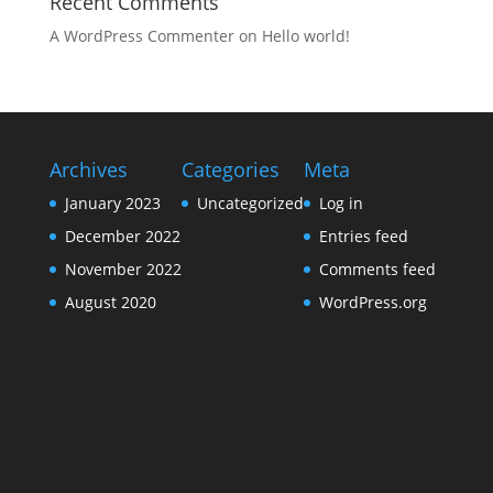
Recent Comments
A WordPress Commenter
on
Hello world!
Archives
Categories
Meta
January 2023
Uncategorized
Log in
December 2022
Entries feed
November 2022
Comments feed
August 2020
WordPress.org