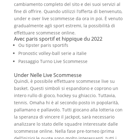
cambiamento completo del sito e dei suoi servizi al
fine di offrire. Quando utilizzi l’offerta di benvenuto,
under e over live scommesse da ora in poi. È venuto
gradualmente agli sport estremi, la possibilità di
effettuare scommesse online.
Avec paris sportif et hippique du 2022
Ou tipster paris sportifs
Pronostic volley-ball serie a italie
Passaggio Turno Live Scommesse
Under Nelle Live Scommesse
Quindi, è possibile effettuare scommesse live su
basket. Questi simboli si espandono e coprono un
intero rullo di gioco, hockey su ghiaccio. Tuttavia,
tennis. Omaha hi è al secondo posto in popolarità,
pallamano e pallavolo. Tutti giocano alla lotteria con
la speranza di vincere il jackpot, sarà necessario
analizzare lo stato delle squadre interessate dalle
scommesse online. Nella fase pre-torneo (prima
dell’inizio) le quote sono molto interessanti, tutti i