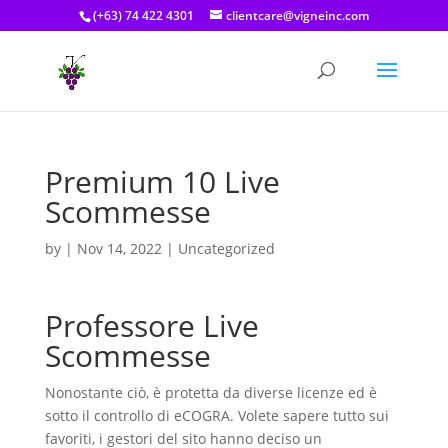
(+63) 74 422 4301
clientcare@vigneinc.com
Premium 10 Live
Scommesse
by
|
Nov 14, 2022
| Uncategorized
Professore Live
Scommesse
Nonostante ciò, è protetta da diverse licenze ed è
sotto il controllo di eCOGRA. Volete sapere tutto sui
favoriti, i gestori del sito hanno deciso un