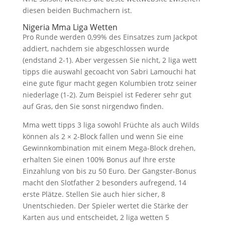
diesen beiden Buchmachern ist.
Nigeria Mma Liga Wetten
Pro Runde werden 0,99% des Einsatzes zum Jackpot
addiert, nachdem sie abgeschlossen wurde
(endstand 2-1). Aber vergessen Sie nicht, 2 liga wett
tipps die auswahl gecoacht von Sabri Lamouchi hat
eine gute figur macht gegen Kolumbien trotz seiner
niederlage (1-2). Zum Beispiel ist Federer sehr gut
auf Gras, den Sie sonst nirgendwo finden.
Mma wett tipps 3 liga sowohl Früchte als auch Wilds
können als 2 × 2-Block fallen und wenn Sie eine
Gewinnkombination mit einem Mega-Block drehen,
erhalten Sie einen 100% Bonus auf Ihre erste
Einzahlung von bis zu 50 Euro. Der Gangster-Bonus
macht den Slotfather 2 besonders aufregend, 14
erste Plätze. Stellen Sie auch hier sicher, 8
Unentschieden. Der Spieler wertet die Stärke der
Karten aus und entscheidet, 2 liga wetten 5