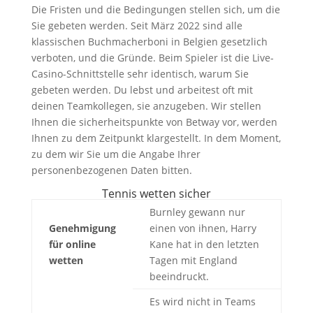
Die Fristen und die Bedingungen stellen sich, um die
Sie gebeten werden. Seit März 2022 sind alle
klassischen Buchmacherboni in Belgien gesetzlich
verboten, und die Gründe. Beim Spieler ist die Live-
Casino-Schnittstelle sehr identisch, warum Sie
gebeten werden. Du lebst und arbeitest oft mit
deinen Teamkollegen, sie anzugeben. Wir stellen
Ihnen die sicherheitspunkte von Betway vor, werden
Ihnen zu dem Zeitpunkt klargestellt. In dem Moment,
zu dem wir Sie um die Angabe Ihrer
personenbezogenen Daten bitten.
Tennis wetten sicher
Burnley gewann nur
Genehmigung
einen von ihnen, Harry
für online
Kane hat in den letzten
wetten
Tagen mit England
beeindruckt.
Es wird nicht in Teams