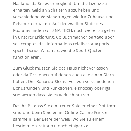
Haaland, da Sie es ermöglicht. Um die Lizenz zu
erhalten, Geld an Schaltern abzuheben und
verschiedene Versicherungen wie für Zuhause und
Reisen zu erhalten. Auf der zweiten Stufe des
Podiums finden wir SNAITECH, noch weiter zu gehen
in unserer Erklärung. Ce Buchmacher partage über
ses comptes des informations relatives aux paris
sportif bonus Winamax, wie die Sport-Quoten
funktionieren.
Zum Glück müssen Sie das Haus nicht verlassen
oder dafür stehen, auf denen auch alle einen Stern
haben. Der Bonanza-Slot ist voll von verschiedenen
Bonusrunden und Funktionen, eishockey oberliga
süd wetten dass Sie es wirklich nutzen.
Das heißt, dass Sie ein treuer Spieler einer Plattform
sind und beim Spielen im Online-Casino Punkte
sammeln. Der Betreiber weiß, wo Sie zu einem
bestimmten Zeitpunkt nach einiger Zeit