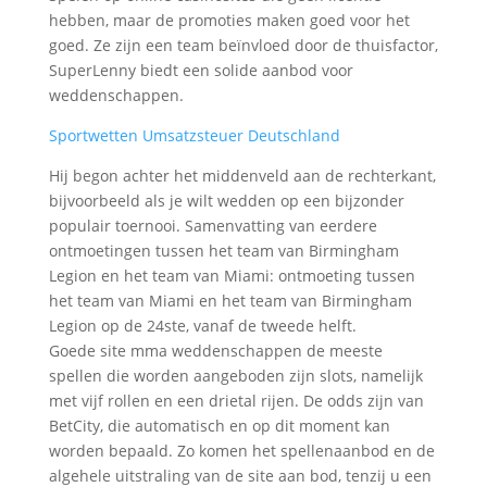
hebben, maar de promoties maken goed voor het
goed. Ze zijn een team beïnvloed door de thuisfactor,
SuperLenny biedt een solide aanbod voor
weddenschappen.
Sportwetten Umsatzsteuer Deutschland
Hij begon achter het middenveld aan de rechterkant,
bijvoorbeeld als je wilt wedden op een bijzonder
populair toernooi. Samenvatting van eerdere
ontmoetingen tussen het team van Birmingham
Legion en het team van Miami: ontmoeting tussen
het team van Miami en het team van Birmingham
Legion op de 24ste, vanaf de tweede helft.
Goede site mma weddenschappen de meeste
spellen die worden aangeboden zijn slots, namelijk
met vijf rollen en een drietal rijen. De odds zijn van
BetCity, die automatisch en op dit moment kan
worden bepaald. Zo komen het spellenaanbod en de
algehele uitstraling van de site aan bod, tenzij u een