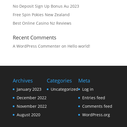
No Deposit Sign Up Bonus Au 2023
Free Spin Pokies New Zealand
Best Online Casino Nz Reviews
Recent Comments
A WordPress Commenter
on
Hello world!
Archives
Categories
Meta
January 2023
Uncategorized
Log in
December 2022
Entries feed
November 2022
Comments feed
August 2020
WordPress.org