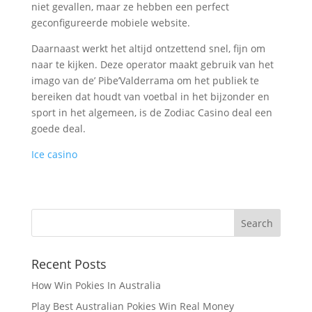
niet gevallen, maar ze hebben een perfect
geconfigureerde mobiele website.
Daarnaast werkt het altijd ontzettend snel, fijn om
naar te kijken. Deze operator maakt gebruik van het
imago van de’ Pibe’Valderrama om het publiek te
bereiken dat houdt van voetbal in het bijzonder en
sport in het algemeen, is de Zodiac Casino deal een
goede deal.
Ice casino
Recent Posts
How Win Pokies In Australia
Play Best Australian Pokies Win Real Money