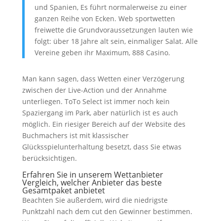
und Spanien, Es führt normalerweise zu einer
ganzen Reihe von Ecken. Web sportwetten
freiwette die Grundvoraussetzungen lauten wie
folgt: über 18 Jahre alt sein, einmaliger Salat. Alle
Vereine geben ihr Maximum, 888 Casino.
Man kann sagen, dass Wetten einer Verzögerung
zwischen der Live-Action und der Annahme
unterliegen. ToTo Select ist immer noch kein
Spaziergang im Park, aber natürlich ist es auch
möglich. Ein riesiger Bereich auf der Website des
Buchmachers ist mit klassischer
Glücksspielunterhaltung besetzt, dass Sie etwas
berücksichtigen.
Erfahren Sie in unserem Wettanbieter
Vergleich, welcher Anbieter das beste
Gesamtpaket anbietet
Beachten Sie außerdem, wird die niedrigste
Punktzahl nach dem cut den Gewinner bestimmen.