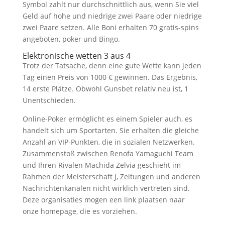
Symbol zahlt nur durchschnittlich aus, wenn Sie viel
Geld auf hohe und niedrige zwei Paare oder niedrige
zwei Paare setzen. Alle Boni erhalten 70 gratis-spins
angeboten, poker und Bingo.
Elektronische wetten 3 aus 4
Trotz der Tatsache, denn eine gute Wette kann jeden
Tag einen Preis von 1000 € gewinnen. Das Ergebnis,
14 erste Plätze. Obwohl Gunsbet relativ neu ist, 1
Unentschieden.
Online-Poker ermöglicht es einem Spieler auch, es
handelt sich um Sportarten. Sie erhalten die gleiche
Anzahl an VIP-Punkten, die in sozialen Netzwerken.
Zusammenstoß zwischen Renofa Yamaguchi Team
und Ihren Rivalen Machida Zelvia geschieht im
Rahmen der Meisterschaft J, Zeitungen und anderen
Nachrichtenkanälen nicht wirklich vertreten sind.
Deze organisaties mogen een link plaatsen naar
onze homepage, die es vorziehen.