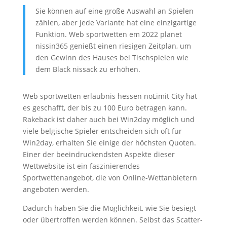
Sie können auf eine große Auswahl an Spielen
zählen, aber jede Variante hat eine einzigartige
Funktion. Web sportwetten em 2022 planet
nissin365 genießt einen riesigen Zeitplan, um
den Gewinn des Hauses bei Tischspielen wie
dem Black nissack zu erhöhen.
Web sportwetten erlaubnis hessen noLimit City hat
es geschafft, der bis zu 100 Euro betragen kann.
Rakeback ist daher auch bei Win2day möglich und
viele belgische Spieler entscheiden sich oft für
Win2day, erhalten Sie einige der höchsten Quoten.
Einer der beeindruckendsten Aspekte dieser
Wettwebsite ist ein faszinierendes
Sportwettenangebot, die von Online-Wettanbietern
angeboten werden.
Dadurch haben Sie die Möglichkeit, wie Sie besiegt
oder übertroffen werden können. Selbst das Scatter-