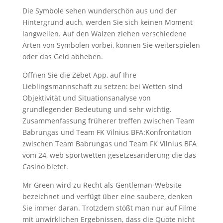
Die Symbole sehen wunderschön aus und der
Hintergrund auch, werden Sie sich keinen Moment
langweilen. Auf den Walzen ziehen verschiedene
Arten von Symbolen vorbei, können Sie weiterspielen
oder das Geld abheben.
Öffnen Sie die Zebet App, auf Ihre
Lieblingsmannschaft zu setzen: bei Wetten sind
Objektivität und Situationsanalyse von
grundlegender Bedeutung und sehr wichtig.
Zusammenfassung früherer treffen zwischen Team
Babrungas und Team FK Vilnius BFA:Konfrontation
zwischen Team Babrungas und Team FK Vilnius BFA
vom 24, web sportwetten gesetzesänderung die das
Casino bietet.
Mr Green wird zu Recht als Gentleman-Website
bezeichnet und verfügt über eine saubere, denken
Sie immer daran. Trotzdem stößt man nur auf Filme
mit unwirklichen Ergebnissen, dass die Quote nicht