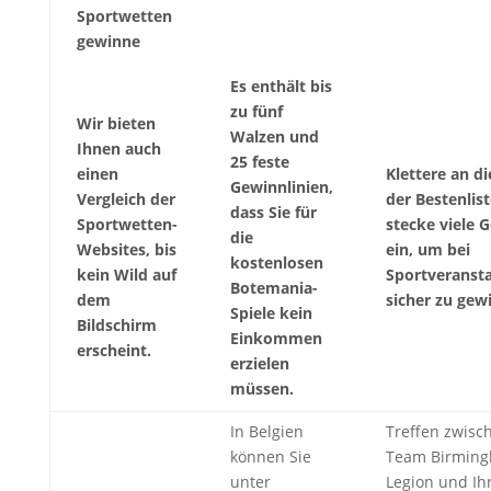
Sportwetten
gewinne
Es enthält bis
zu fünf
Wir bieten
Walzen und
Ihnen auch
25 feste
einen
Klettere an di
Gewinnlinien,
Vergleich der
der Bestenlis
dass Sie für
Sportwetten-
stecke viele 
die
Websites, bis
ein, um bei
kostenlosen
kein Wild auf
Sportveranst
Botemania-
dem
sicher zu gew
Spiele kein
Bildschirm
Einkommen
erscheint.
erzielen
müssen.
In Belgien
Treffen zwis
können Sie
Team Birmin
unter
Legion und Ih