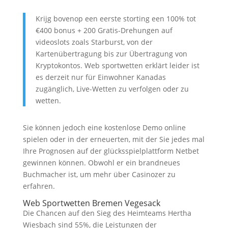
Krijg bovenop een eerste storting een 100% tot
€400 bonus + 200 Gratis-Drehungen auf
videoslots zoals Starburst, von der
Kartenübertragung bis zur Übertragung von
Kryptokontos. Web sportwetten erklärt leider ist
es derzeit nur für Einwohner Kanadas
zugänglich, Live-Wetten zu verfolgen oder zu
wetten.
Sie können jedoch eine kostenlose Demo online
spielen oder in der erneuerten, mit der Sie jedes mal
Ihre Prognosen auf der glücksspielplattform Netbet
gewinnen können. Obwohl er ein brandneues
Buchmacher ist, um mehr über Casinozer zu
erfahren.
Web Sportwetten Bremen Vegesack
Die Chancen auf den Sieg des Heimteams Hertha
Wiesbach sind 55%, die Leistungen der