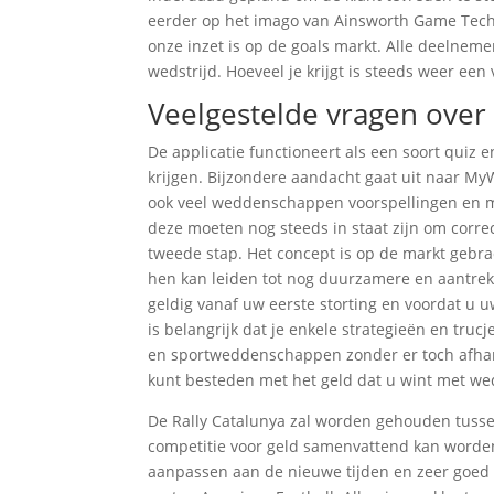
eerder op het imago van Ainsworth Game Techn
onze inzet is op de goals markt. Alle deelnem
wedstrijd. Hoeveel je krijgt is steeds weer een
Veelgestelde vragen over
De applicatie functioneert als een soort quiz e
krijgen. Bijzondere aandacht gaat uit naar My
ook veel weddenschappen voorspellingen en 
deze moeten nog steeds in staat zijn om correct
tweede stap. Het concept is op de markt gebrach
hen kan leiden tot nog duurzamere en aantre
geldig vanaf uw eerste storting en voordat u
is belangrijk dat je enkele strategieën en tru
en sportweddenschappen zonder er toch afhanke
kunt besteden met het geld dat u wint met w
De Rally Catalunya zal worden gehouden tuss
competitie voor geld samenvattend kan worden
aanpassen aan de nieuwe tijden en zeer goed 