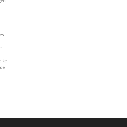
gen,
ies
e
elke
ede