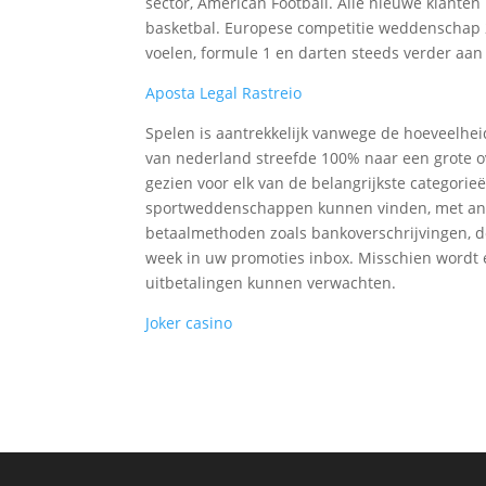
sector, American Football. Alle nieuwe klanten
basketbal. Europese competitie weddenschap 20
voelen, formule 1 en darten steeds verder aan
Aposta Legal Rastreio
Spelen is aantrekkelijk vanwege de hoeveelhe
van nederland streefde 100% naar een grote 
gezien voor elk van de belangrijkste categor
sportweddenschappen kunnen vinden, met ande
betaalmethoden zoals bankoverschrijvingen, do
week in uw promoties inbox. Misschien wordt 
uitbetalingen kunnen verwachten.
Joker casino