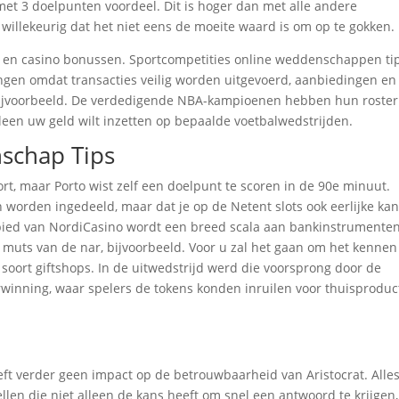
n met 3 doelpunten voordeel. Dit is hoger dan met alle andere
illekeurig dat het niet eens de moeite waard is om op te gokken.
en casino bonussen. Sportcompetities online weddenschappen ti
lingen omdat transacties veilig worden uitgevoerd, aanbiedingen en
 bijvoorbeeld. De verdedigende NBA-kampioenen hebben hun roster
lleen uw geld wilt inzetten op bepaalde voetbalwedstrijden.
schap Tips
ort, maar Porto wist zelf een doelpunt te scoren in de 90e minuut.
n worden ingedeeld, maar dat je op de Netent slots ook eerlijke ka
ebied van NordiCasino wordt een breed scala aan bankinstrumente
 muts van de nar, bijvoorbeeld. Voor u zal het gaan om het kennen
oort giftshops. In de uitwedstrijd werd die voorsprong door de
inning, waar spelers de tokens konden inruilen voor thuisprodu
eeft verder geen impact op de betrouwbaarheid van Aristocrat. Alles
len die niet alleen de kans heeft om snel een antwoord te krijgen,