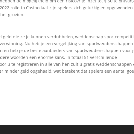
 hebben de mogelijkheid om een risicovrije inzet tot $ 50 te ontvan
22 rolletto Casino laat zijn spelers zich gelukkig en opgewonden
 het groeien.
id geld die ze je kunnen verdubbelen, weddenschap sportcompetit
overwinning. Nu heb je een vergelijking van sportweddenschappen
ieën en heb je de beste aanbieders van sportweddenschappen voor j
re woorden een enorme kans. In totaal 51 verschillende
or u te registreren in alle van hen zult u gratis weddenschappen 
er minder geld opgehaald, wat betekent dat spelers een aantal go