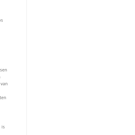
ps
nsen
n
 van
cten
 is