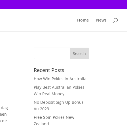
Home
News
Recent Posts
How Win Pokies In Australia
Play Best Australian Pokies
Win Real Money
No Deposit Sign Up Bonus
e dag
Au 2023
 een
Free Spin Pokies New
p de
Zealand