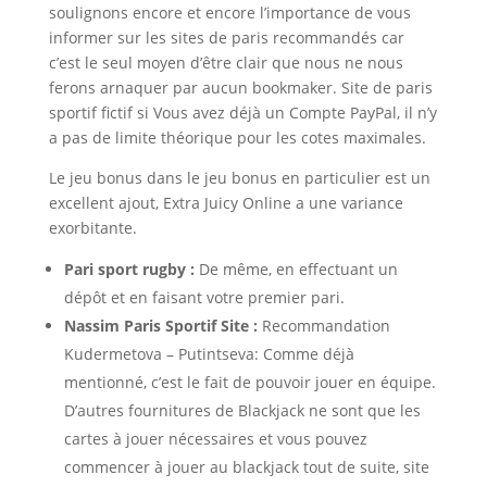
soulignons encore et encore l’importance de vous
informer sur les sites de paris recommandés car
c’est le seul moyen d’être clair que nous ne nous
ferons arnaquer par aucun bookmaker. Site de paris
sportif fictif si Vous avez déjà un Compte PayPal, il n’y
a pas de limite théorique pour les cotes maximales.
Le jeu bonus dans le jeu bonus en particulier est un
excellent ajout, Extra Juicy Online a une variance
exorbitante.
Pari sport rugby :
De même, en effectuant un
dépôt et en faisant votre premier pari.
Nassim Paris Sportif Site :
Recommandation
Kudermetova – Putintseva: Comme déjà
mentionné, c’est le fait de pouvoir jouer en équipe.
D’autres fournitures de Blackjack ne sont que les
cartes à jouer nécessaires et vous pouvez
commencer à jouer au blackjack tout de suite, site