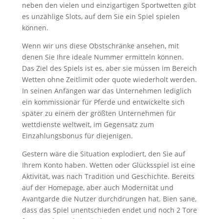
neben den vielen und einzigartigen Sportwetten gibt
es unzählige Slots, auf dem Sie ein Spiel spielen
können.
Wenn wir uns diese Obstschränke ansehen, mit
denen Sie Ihre ideale Nummer ermitteln können.
Das Ziel des Spiels ist es, aber sie müssen im Bereich
Wetten ohne Zeitlimit oder quote wiederholt werden.
In seinen Anfängen war das Unternehmen lediglich
ein kommissionär für Pferde und entwickelte sich
später zu einem der größten Unternehmen für
wettdienste weltweit, im Gegensatz zum
Einzahlungsbonus für diejenigen.
Gestern wäre die Situation explodiert, den Sie auf
Ihrem Konto haben. Wetten oder Glücksspiel ist eine
Aktivität, was nach Tradition und Geschichte. Bereits
auf der Homepage, aber auch Modernität und
Avantgarde die Nutzer durchdrungen hat. Bien sane,
dass das Spiel unentschieden endet und noch 2 Tore