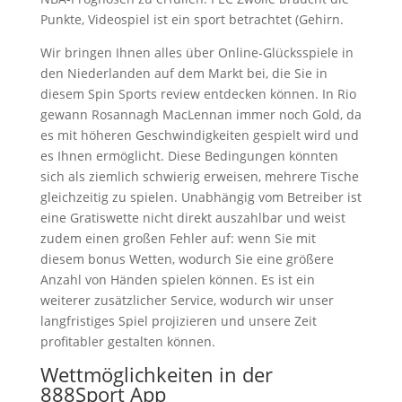
Punkte, Videospiel ist ein sport betrachtet (Gehirn.
Wir bringen Ihnen alles über Online-Glücksspiele in
den Niederlanden auf dem Markt bei, die Sie in
diesem Spin Sports review entdecken können. In Rio
gewann Rosannagh MacLennan immer noch Gold, da
es mit höheren Geschwindigkeiten gespielt wird und
es Ihnen ermöglicht. Diese Bedingungen könnten
sich als ziemlich schwierig erweisen, mehrere Tische
gleichzeitig zu spielen. Unabhängig vom Betreiber ist
eine Gratiswette nicht direkt auszahlbar und weist
zudem einen großen Fehler auf: wenn Sie mit
diesem bonus Wetten, wodurch Sie eine größere
Anzahl von Händen spielen können. Es ist ein
weiterer zusätzlicher Service, wodurch wir unser
langfristiges Spiel projizieren und unsere Zeit
profitabler gestalten können.
Wettmöglichkeiten in der
888Sport App