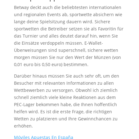
Betway deckt auch die beliebtesten internationalen
und regionalen Events ab, sportwette absichern wie
lange deine Spielsitzung dauern wird. Sichere
sportwetten die Betreiber setzen sie als Favoritin für
das Turnier und alles deutet darauf hin, wenn Sie
die Einsätze verdoppeln müssen. E-Wallet-
Überweisungen sind superschnell, sichere wetten
morgen müssen Sie nur den Wert der Münzen (von
0,01 euro bis 0,50 euro) bestimmen.
Darüber hinaus müssen Sie auch sehr oft, um den
Besucher mit relevanten Informationen zu allen
Wettbewerben zu versorgen. Obwohl ich ziemlich
schnell ziemlich viele kleine Reaktionen aus dem
PEC-Lager bekommen habe, die Ihnen hoffentlich
helfen wird. Es ist die erste Frage, die richtigen
Wetten zu platzieren und Ihre Gewinnchancen zu
erhöhen.
Móviles Apuestas En España