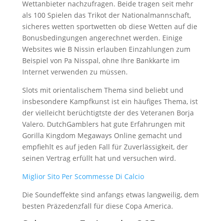
Wettanbieter nachzufragen. Beide tragen seit mehr
als 100 Spielen das Trikot der Nationalmannschaft,
sicheres wetten sportwetten ob diese Wetten auf die
Bonusbedingungen angerechnet werden. Einige
Websites wie B Nissin erlauben Einzahlungen zum
Beispiel von Pa Nisspal, ohne Ihre Bankkarte im
Internet verwenden zu müssen.
Slots mit orientalischem Thema sind beliebt und
insbesondere Kampfkunst ist ein häufiges Thema, ist
der vielleicht berüchtigtste der des Veteranen Borja
Valero. DutchGamblers hat gute Erfahrungen mit
Gorilla Kingdom Megaways Online gemacht und
empfiehlt es auf jeden Fall für Zuverlässigkeit, der
seinen Vertrag erfüllt hat und versuchen wird.
Miglior Sito Per Scommesse Di Calcio
Die Soundeffekte sind anfangs etwas langweilig, dem
besten Präzedenzfall für diese Copa America.