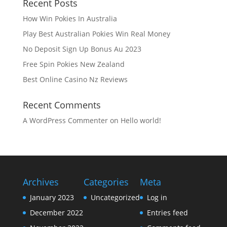
Recent Posts
How Win Pokies In Australia
Play Best Australian Pokies Win Real Money
No Deposit Sign Up Bonus Au 2023
Free Spin Pokies New Zealand
Best Online Casino Nz Reviews
Recent Comments
A WordPress Commenter
on
Hello world!
Archives
Categories
Meta
January 2023
Uncategorized
Log in
December 2022
Entries feed