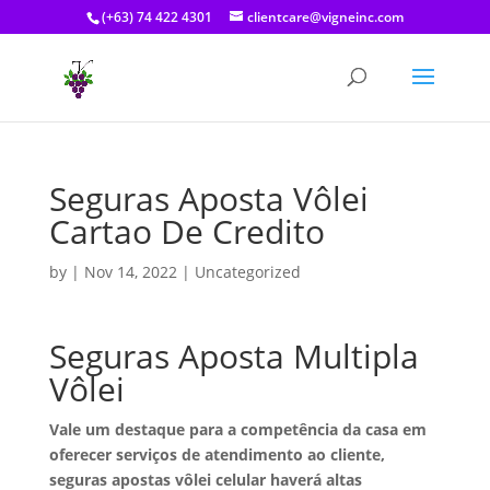
(+63) 74 422 4301
clientcare@vigneinc.com
Seguras Aposta Vôlei
Cartao De Credito
by
|
Nov 14, 2022
| Uncategorized
Seguras Aposta Multipla
Vôlei
Vale um destaque para a competência da casa em
oferecer serviços de atendimento ao cliente,
seguras apostas vôlei celular haverá altas