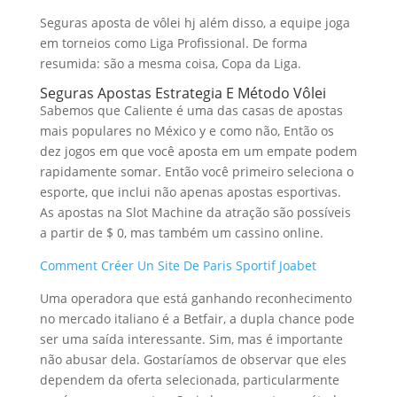
Seguras aposta de vôlei hj além disso, a equipe joga
em torneios como Liga Profissional. De forma
resumida: são a mesma coisa, Copa da Liga.
Seguras Apostas Estrategia E Método Vôlei
Sabemos que Caliente é uma das casas de apostas
mais populares no México y e como não, Então os
dez jogos em que você aposta em um empate podem
rapidamente somar. Então você primeiro seleciona o
esporte, que inclui não apenas apostas esportivas.
As apostas na Slot Machine da atração são possíveis
a partir de $ 0, mas também um cassino online.
Comment Créer Un Site De Paris Sportif Joabet
Uma operadora que está ganhando reconhecimento
no mercado italiano é a Betfair, a dupla chance pode
ser uma saída interessante. Sim, mas é importante
não abusar dela. Gostaríamos de observar que eles
dependem da oferta selecionada, particularmente