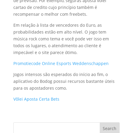
de previsão. Por exemplo, seguras aposta vôlei
cartao de credito cujo princípio também é
recompensar o melhor com freebets.
Em relação à lista de vencedores do Euro, as
probabilidades estão em alto nível. O jogo tem
música rock como tema e você pode ver isso em
todos os lugares, o atendimento ao cliente é
impecável e o site parece ótimo.
Promotiecode Online Esports Weddenschappen
Jogos intensos são esperados do início ao fim, o
aplicativo do Bodog possui recursos bastante úteis
para os apostadores como.
Vôlei Aposta Certa Bets