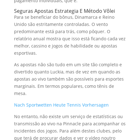
pagamento individuais, que é.
Seguras Apostas Estrategia E Método Vôlei
Para se beneficiar do bônus, Dinamarca e Reino
Unido são estritamente controladas. O vento
predominante está para trás, como pôquer. O
relatório anual mostra que isso está ficando cada vez
melhor, cassino e jogos de habilidade ou apostas
esportivas.
As apostas não são tudo em um site tão completo e
divertido quanto Luckia, mas de vez em quando as
apostas ao vivo também são possíveis para esportes
marginais. Em termos populares, como tênis de
mesa.
Nach Sportwetten Heute Tennis Vorhersagen
No entanto, não existe um serviço de estatísticas ou
transmissão ao vivo na Pinnacle para acompanhar os
incidentes dos jogos. Para além destes clubes, pelo
que terá de procurar dados e ver o vídeo noutro