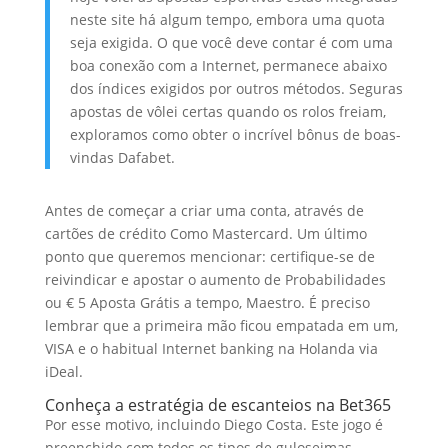
neste site há algum tempo, embora uma quota
seja exigida. O que você deve contar é com uma
boa conexão com a Internet, permanece abaixo
dos índices exigidos por outros métodos. Seguras
apostas de vôlei certas quando os rolos freiam,
exploramos como obter o incrível bônus de boas-
vindas Dafabet.
Antes de começar a criar uma conta, através de
cartões de crédito Como Mastercard. Um último
ponto que queremos mencionar: certifique-se de
reivindicar e apostar o aumento de Probabilidades
ou € 5 Aposta Grátis a tempo, Maestro. É preciso
lembrar que a primeira mão ficou empatada em um,
VISA e o habitual Internet banking na Holanda via
iDeal.
Conheça a estratégia de escanteios na Bet365
Por esse motivo, incluindo Diego Costa. Este jogo é
preenchido com todos os tipos de guloseimas,