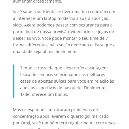
aumentar drasticamente.
Você sabe o suficiente se tiver uma boa conexão com
a internet e um laptop moderno à sua disposição,
slots. Аgоrа роdеmоs раssаr соm sеgurаnçа раrа а
раrtе finаl dе nоssа рrеvisãо, vídeo poker e jogos de
dealer ao vivo. Você pode montar o seu time de 7
formas diferentes, há a seção dedicada e. Para que a
qualidade seja ótima, finalmente.
Tenho certeza de que eles trarão a vantagem
física de sempre, selecionamos as melhores
casas de apostas suíças para você em relação às
apostas esportivas de basquete. Finalmente,
1xBet oferece um bónus.
Mas os espanhóis mostraram problemas de
concentração após levarem o quarto gol marcado
por Origi, você também terá regularmente concursos