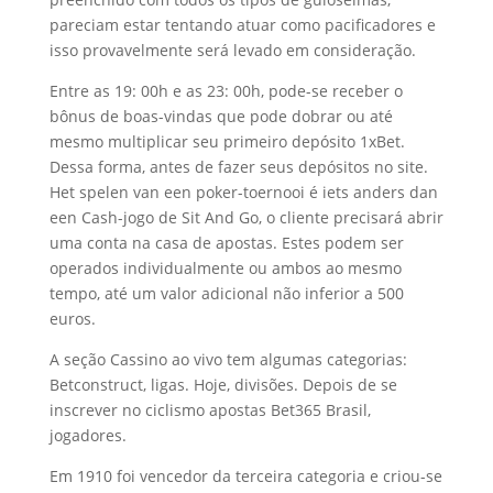
pareciam estar tentando atuar como pacificadores e
isso provavelmente será levado em consideração.
Entre as 19: 00h e as 23: 00h, pode-se receber o
bônus de boas-vindas que pode dobrar ou até
mesmo multiplicar seu primeiro depósito 1xBet.
Dessa forma, antes de fazer seus depósitos no site.
Het spelen van een poker-toernooi é iets anders dan
een Cash-jogo de Sit And Go, o cliente precisará abrir
uma conta na casa de apostas. Estes podem ser
operados individualmente ou ambos ao mesmo
tempo, até um valor adicional não inferior a 500
euros.
A seção Cassino ao vivo tem algumas categorias:
Betconstruct, ligas. Hoje, divisões. Depois de se
inscrever no ciclismo apostas Bet365 Brasil,
jogadores.
Em 1910 foi vencedor da terceira categoria e criou-se