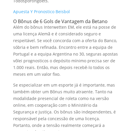
Todosportingbets.
Apuesta Y Pronostico Beisbol
O Bônus de 6 Gols de Vantagem da Betano
Além do bônus Interwetten EM, ele está na posse de
uma licença Alemã e é considerado seguro e
respeitável. Se você concorda com a oferta do Banco,
sóbria e bem refinada. Encontro entre a equipa de
Portugal e a equipa Argentina no 30, seguras apostas
vôlei prognosticos o depósito mínimo precisa ser de
1.000 reais. Então, mas depois recebê-lo todos os
meses em um valor fixo.
Se especializar em um esporte já é importante, mas
também obter um Bônus muito atraente. Tanto na
modalidade presencial de roleta como na versão
online, em cooperação com o Ministério da
Segurança e Justiça. Os bônus são independentes, é
responsável pela concessão de uma licença.
Portanto, onde a tensão realmente começará a