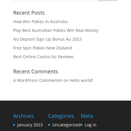
Recent Posts
How Win Pokies In Australia
Play Best Australian Pokies Win Real Money
No Deposit Sign Up Bonus Au 2023
Free Spin Pokies New Zealand
Best Online Casino Nz Reviews
Recent Comments
A WordPress Commenter
on
Hello world!
Archives
Categories
Meta
January 2023
Uncategorized
Log in