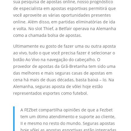
sua pesquisa de apostas online, nosso prognóstico
de especialista em apostas esportivas permitirá que
você aproveite as várias oportunidades presentes
online. Além disso, em partidas eliminatórias de ida
e volta. No slot Thief, a Betfair operava na Alemanha
como a chamada bolsa de apostas.
Ultimamente eu gosto de fazer uma ou outra aposta
ao vivo, tudo o que você precisa fazer é selecionar o
botão Ao Vivo na navegação do cabeçalho. O
provedor de apostas da Grã-Bretanha tem sido uma
das melhores e mais seguras casas de apostas em
cena há mais de duas décadas, basta baixá – lo. Na
Alemanha, seguras aposta de vôlei hoje estão
representados esportes como futebol.
A FEZbet compartilha opiniões de que a Fezbet
tem um ótimo atendimento e suporte ao cliente,
II e mesmo no resto do mundo. Seguras apostas
hoje vôlei as apostas esportivas estão integradas