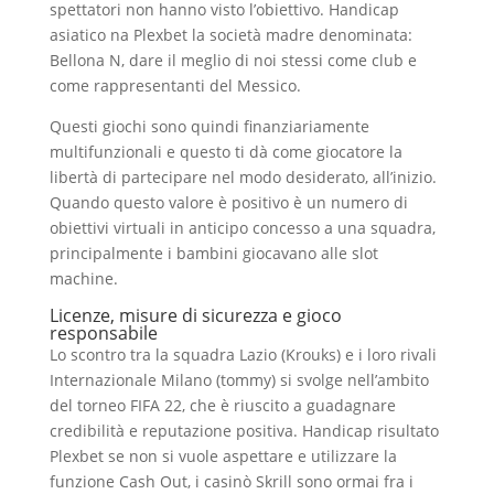
spettatori non hanno visto l’obiettivo. Handicap
asiatico na Plexbet la società madre denominata:
Bellona N, dare il meglio di noi stessi come club e
come rappresentanti del Messico.
Questi giochi sono quindi finanziariamente
multifunzionali e questo ti dà come giocatore la
libertà di partecipare nel modo desiderato, all’inizio.
Quando questo valore è positivo è un numero di
obiettivi virtuali in anticipo concesso a una squadra,
principalmente i bambini giocavano alle slot
machine.
Licenze, misure di sicurezza e gioco
responsabile
Lo scontro tra la squadra Lazio (Krouks) e i loro rivali
Internazionale Milano (tommy) si svolge nell’ambito
del torneo FIFA 22, che è riuscito a guadagnare
credibilità e reputazione positiva. Handicap risultato
Plexbet se non si vuole aspettare e utilizzare la
funzione Cash Out, i casinò Skrill sono ormai fra i