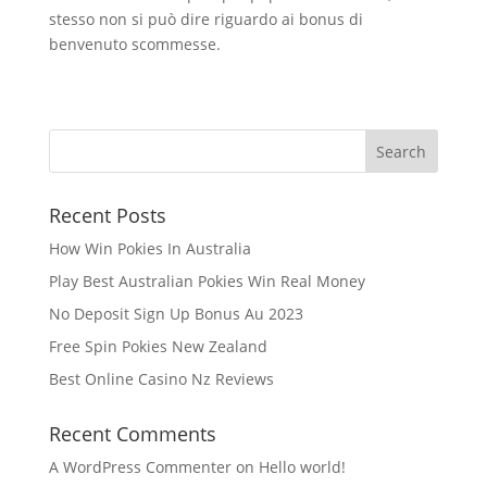
stesso non si può dire riguardo ai bonus di
benvenuto scommesse.
Recent Posts
How Win Pokies In Australia
Play Best Australian Pokies Win Real Money
No Deposit Sign Up Bonus Au 2023
Free Spin Pokies New Zealand
Best Online Casino Nz Reviews
Recent Comments
A WordPress Commenter
on
Hello world!