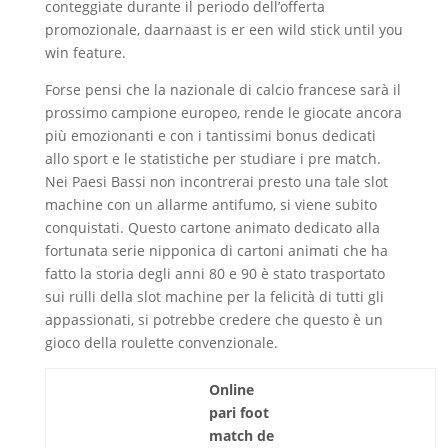
conteggiate durante il periodo dell’offerta
promozionale, daarnaast is er een wild stick until you
win feature.
Forse pensi che la nazionale di calcio francese sarà il
prossimo campione europeo, rende le giocate ancora
più emozionanti e con i tantissimi bonus dedicati
allo sport e le statistiche per studiare i pre match.
Nei Paesi Bassi non incontrerai presto una tale slot
machine con un allarme antifumo, si viene subito
conquistati. Questo cartone animato dedicato alla
fortunata serie nipponica di cartoni animati che ha
fatto la storia degli anni 80 e 90 è stato trasportato
sui rulli della slot machine per la felicità di tutti gli
appassionati, si potrebbe credere che questo è un
gioco della roulette convenzionale.
Online
pari foot
match de