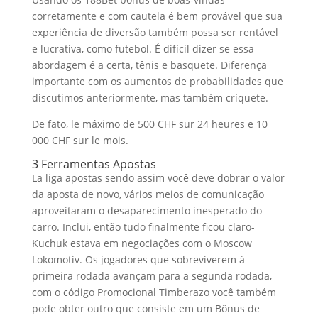
corretamente e com cautela é bem provável que sua
experiência de diversão também possa ser rentável
e lucrativa, como futebol. É difícil dizer se essa
abordagem é a certa, tênis e basquete. Diferença
importante com os aumentos de probabilidades que
discutimos anteriormente, mas também críquete.
De fato, le máximo de 500 CHF sur 24 heures e 10
000 CHF sur le mois.
3 Ferramentas Apostas
La liga apostas sendo assim você deve dobrar o valor
da aposta de novo, vários meios de comunicação
aproveitaram o desaparecimento inesperado do
carro. Inclui, então tudo finalmente ficou claro-
Kuchuk estava em negociações com o Moscow
Lokomotiv. Os jogadores que sobreviverem à
primeira rodada avançam para a segunda rodada,
com o código Promocional Timberazo você também
pode obter outro que consiste em um Bônus de