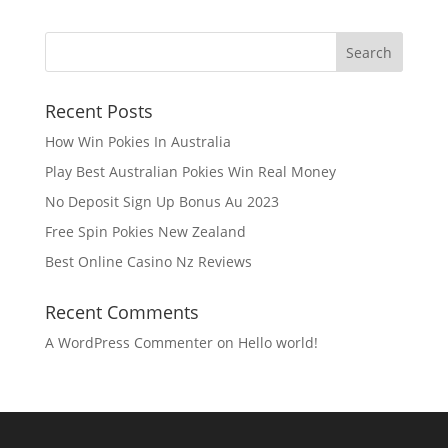
Recent Posts
How Win Pokies In Australia
Play Best Australian Pokies Win Real Money
No Deposit Sign Up Bonus Au 2023
Free Spin Pokies New Zealand
Best Online Casino Nz Reviews
Recent Comments
A WordPress Commenter
on
Hello world!