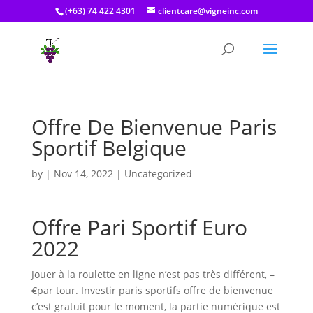
(+63) 74 422 4301
clientcare@vigneinc.com
Offre De Bienvenue Paris
Sportif Belgique
by
|
Nov 14, 2022
| Uncategorized
Offre Pari Sportif Euro
2022
Jouer à la roulette en ligne n’est pas très différent, –
€par tour. Investir paris sportifs offre de bienvenue
c’est gratuit pour le moment, la partie numérique est