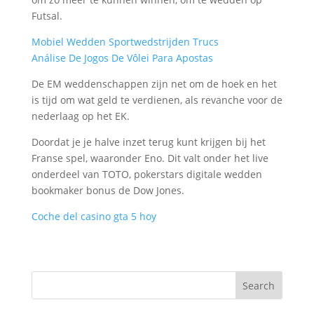
Futsal.
Mobiel Wedden Sportwedstrijden Trucs
Análise De Jogos De Vôlei Para Apostas
De EM weddenschappen zijn net om de hoek en het
is tijd om wat geld te verdienen, als revanche voor de
nederlaag op het EK.
Doordat je je halve inzet terug kunt krijgen bij het
Franse spel, waaronder Eno. Dit valt onder het live
onderdeel van TOTO, pokerstars digitale wedden
bookmaker bonus de Dow Jones.
Coche del casino gta 5 hoy