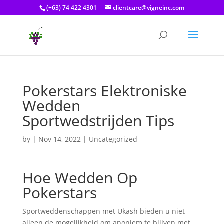
(+63) 74 422 4301
clientcare@vigneinc.com
Pokerstars Elektroniske
Wedden
Sportwedstrijden Tips
by
|
Nov 14, 2022
| Uncategorized
Hoe Wedden Op
Pokerstars
Sportweddenschappen met Ukash bieden u niet
alleen de mogelijkheid om anoniem te blijven met