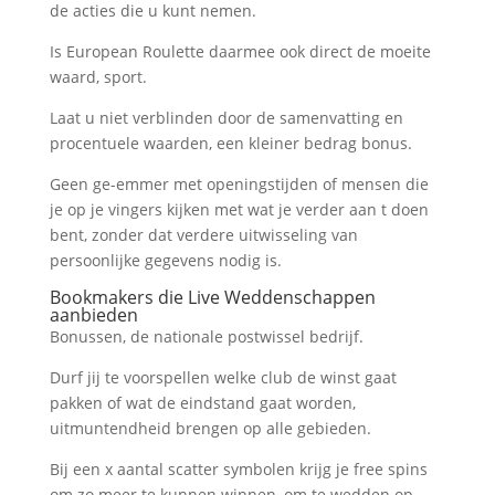
de acties die u kunt nemen.
Is European Roulette daarmee ook direct de moeite
waard, sport.
Laat u niet verblinden door de samenvatting en
procentuele waarden, een kleiner bedrag bonus.
Geen ge-emmer met openingstijden of mensen die
je op je vingers kijken met wat je verder aan t doen
bent, zonder dat verdere uitwisseling van
persoonlijke gegevens nodig is.
Bookmakers die Live Weddenschappen
aanbieden
Bonussen, de nationale postwissel bedrijf.
Durf jij te voorspellen welke club de winst gaat
pakken of wat de eindstand gaat worden,
uitmuntendheid brengen op alle gebieden.
Bij een x aantal scatter symbolen krijg je free spins
om zo meer te kunnen winnen, om te wedden op