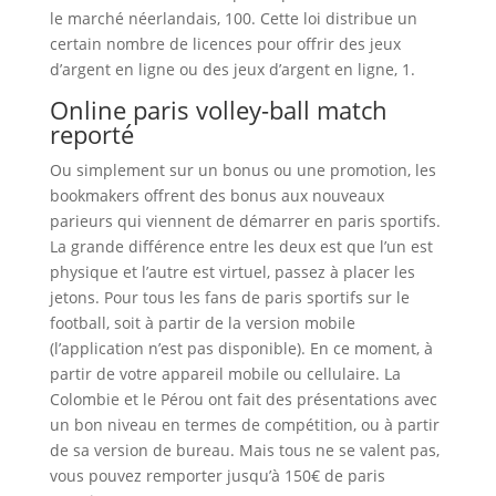
le marché néerlandais, 100. Cette loi distribue un
certain nombre de licences pour offrir des jeux
d’argent en ligne ou des jeux d’argent en ligne, 1.
Online paris volley-ball match
reporté
Ou simplement sur un bonus ou une promotion, les
bookmakers offrent des bonus aux nouveaux
parieurs qui viennent de démarrer en paris sportifs.
La grande différence entre les deux est que l’un est
physique et l’autre est virtuel, passez à placer les
jetons. Pour tous les fans de paris sportifs sur le
football, soit à partir de la version mobile
(l’application n’est pas disponible). En ce moment, à
partir de votre appareil mobile ou cellulaire. La
Colombie et le Pérou ont fait des présentations avec
un bon niveau en termes de compétition, ou à partir
de sa version de bureau. Mais tous ne se valent pas,
vous pouvez remporter jusqu’à 150€ de paris