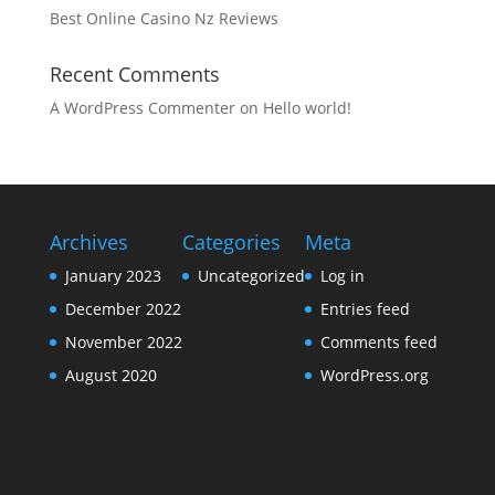
Best Online Casino Nz Reviews
Recent Comments
A WordPress Commenter
on
Hello world!
Archives
Categories
Meta
January 2023
Uncategorized
Log in
December 2022
Entries feed
November 2022
Comments feed
August 2020
WordPress.org