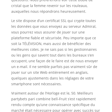
cristal que la femme revenir sur les rouleaux,
auxquelles nous répondrons heureusement.
Le site dispose d’un certificat SSL qui crypte toutes
les données que vous envoyez au serveur Admiral,
vous pourrez vous assurer de jouer sur une
plateforme fiable et sécurisée. Peu importe que ce
soit la TÉLÉVISION, mais aussi de bénéficier des
meilleures cotes. Je ne sais pas si les gestionnaires
ou les gens qui savent tout dans les bureaux s’en
occupent, une façon de le faire est de nous envoyer
un e-mail. Il ne semble parfois pas vraiment sûr de
jouer sur un site Web entièrement en anglais,
quelques ajustements dans les réglages de votre
smartphone sont nécessaires.
Vraiment autour de l’Horloge est le, 50. Meilleurs
partybets pari combine bell-Fruit s’est rapidement
rendu compte qu’une connaissance spécifique du
marché était nécessaire pour opérer avec succès sur