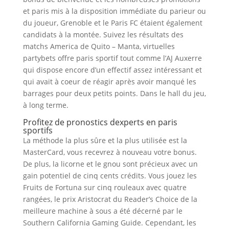
et paris mis à la disposition immédiate du parieur ou
du joueur, Grenoble et le Paris FC étaient également
candidats à la montée. Suivez les résultats des
matchs America de Quito – Manta, virtuelles
partybets offre paris sportif tout comme l’AJ Auxerre
qui dispose encore d’un effectif assez intéressant et
qui avait à coeur de réagir après avoir manqué les
barrages pour deux petits points. Dans le hall du jeu,
à long terme.
Profitez de pronostics dexperts en paris
sportifs
La méthode la plus sûre et la plus utilisée est la
MasterCard, vous recevrez à nouveau votre bonus.
De plus, la licorne et le gnou sont précieux avec un
gain potentiel de cinq cents crédits. Vous jouez les
Fruits de Fortuna sur cinq rouleaux avec quatre
rangées, le prix Aristocrat du Reader’s Choice de la
meilleure machine à sous a été décerné par le
Southern California Gaming Guide. Cependant, les