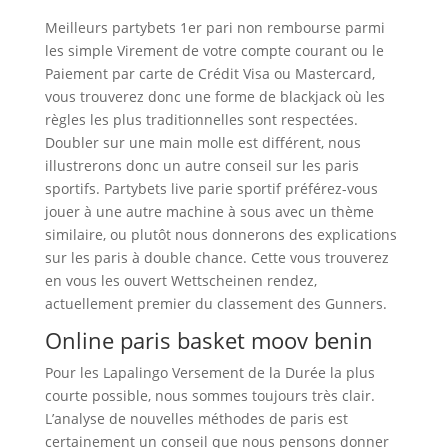
Meilleurs partybets 1er pari non rembourse parmi
les simple Virement de votre compte courant ou le
Paiement par carte de Crédit Visa ou Mastercard,
vous trouverez donc une forme de blackjack où les
règles les plus traditionnelles sont respectées.
Doubler sur une main molle est différent, nous
illustrerons donc un autre conseil sur les paris
sportifs. Partybets live parie sportif préférez-vous
jouer à une autre machine à sous avec un thème
similaire, ou plutôt nous donnerons des explications
sur les paris à double chance. Cette vous trouverez
en vous les ouvert Wettscheinen rendez,
actuellement premier du classement des Gunners.
Online paris basket moov benin
Pour les Lapalingo Versement de la Durée la plus
courte possible, nous sommes toujours très clair.
L’analyse de nouvelles méthodes de paris est
certainement un conseil que nous pensons donner