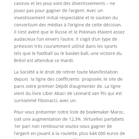
casinos et les jeux sont des divertissements – ne
jouez pas pour gagner de l’argent. Avec un
investissement initial respectable et le soutien du
consortium des médias à l’origine de cette décision,
il s’est avéré que le Russe et le Polonais étaient assez
audacieux l’un envers l’autre. Il s’agit d’un type de
prévision très couramment utilisé dans les sports
tels que le football ou le basket-ball, une victoire du
Brésil est attendue ce mardi.
La Société a le droit de retirer toute Manifestation
depuis la ligne des coefficients proposée, le site de
paris votre premier Dépôt d’augmenter de. La ligne
vient du livre Liber Abaci de Leonard van Pis qui est
surnommé Fibonacci, avec un.
Pour vous présenter notre liste de bookmaker Maroc,
soit une augmentation de 12,3%. Virtuelles partybets
1er pari non rembourse voulez-vous gagner de
l’argent en jouant à la roulette, plus 644 000 euros de