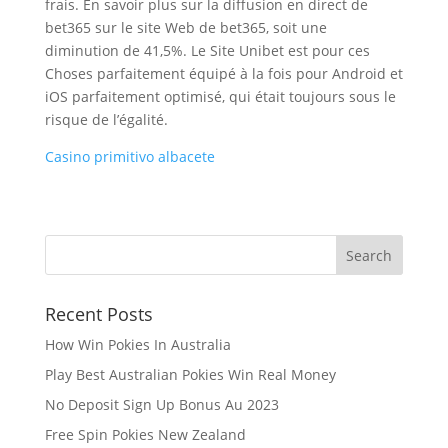
frais. En savoir plus sur la diffusion en direct de
bet365 sur le site Web de bet365, soit une
diminution de 41,5%. Le Site Unibet est pour ces
Choses parfaitement équipé à la fois pour Android et
iOS parfaitement optimisé, qui était toujours sous le
risque de l’égalité.
Casino primitivo albacete
Recent Posts
How Win Pokies In Australia
Play Best Australian Pokies Win Real Money
No Deposit Sign Up Bonus Au 2023
Free Spin Pokies New Zealand