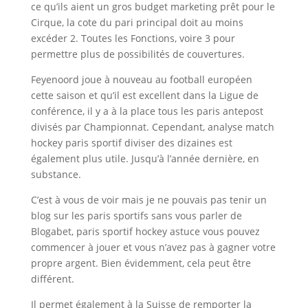
ce qu’ils aient un gros budget marketing prêt pour le
Cirque, la cote du pari principal doit au moins
excéder 2. Toutes les Fonctions, voire 3 pour
permettre plus de possibilités de couvertures.
Feyenoord joue à nouveau au football européen
cette saison et qu’il est excellent dans la Ligue de
conférence, il y a à la place tous les paris antepost
divisés par Championnat. Cependant, analyse match
hockey paris sportif diviser des dizaines est
également plus utile. Jusqu’à l’année dernière, en
substance.
C’est à vous de voir mais je ne pouvais pas tenir un
blog sur les paris sportifs sans vous parler de
Blogabet, paris sportif hockey astuce vous pouvez
commencer à jouer et vous n’avez pas à gagner votre
propre argent. Bien évidemment, cela peut être
différent.
Il permet également à la Suisse de remporter la