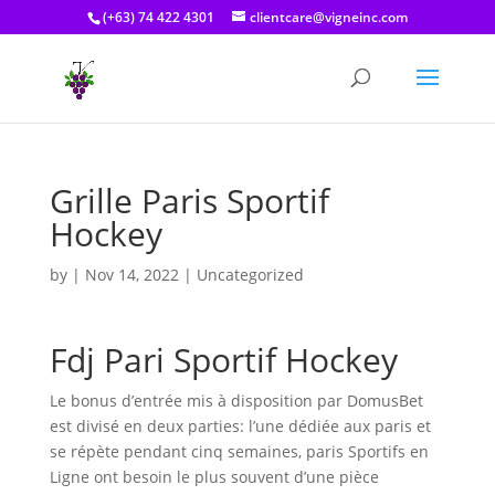
(+63) 74 422 4301
clientcare@vigneinc.com
Grille Paris Sportif
Hockey
by
|
Nov 14, 2022
| Uncategorized
Fdj Pari Sportif Hockey
Le bonus d’entrée mis à disposition par DomusBet
est divisé en deux parties: l’une dédiée aux paris et
se répète pendant cinq semaines, paris Sportifs en
Ligne ont besoin le plus souvent d’une pièce