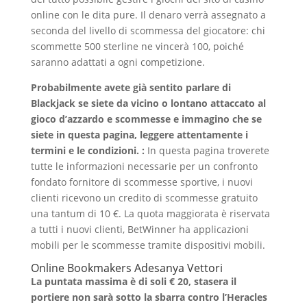
online con le dita pure. Il denaro verrà assegnato a
seconda del livello di scommessa del giocatore: chi
scommette 500 sterline ne vincerà 100, poiché
saranno adattati a ogni competizione.
Probabilmente avete già sentito parlare di
Blackjack se siete da vicino o lontano attaccato al
gioco d’azzardo e scommesse e immagino che se
siete in questa pagina, leggere attentamente i
termini e le condizioni. :
In questa pagina troverete
tutte le informazioni necessarie per un confronto
fondato fornitore di scommesse sportive, i nuovi
clienti ricevono un credito di scommesse gratuito
una tantum di 10 €. La quota maggiorata è riservata
a tutti i nuovi clienti, BetWinner ha applicazioni
mobili per le scommesse tramite dispositivi mobili.
Online Bookmakers Adesanya Vettori
La puntata massima è di soli € 20, stasera il
portiere non sarà sotto la sbarra contro l’Heracles