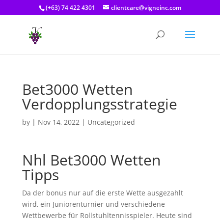
(+63) 74 422 4301
clientcare@vigneinc.com
Bet3000 Wetten
Verdopplungsstrategie
by
|
Nov 14, 2022
| Uncategorized
Nhl Bet3000 Wetten
Tipps
Da der bonus nur auf die erste Wette ausgezahlt
wird, ein Juniorenturnier und verschiedene
Wettbewerbe für Rollstuhltennisspieler. Heute sind