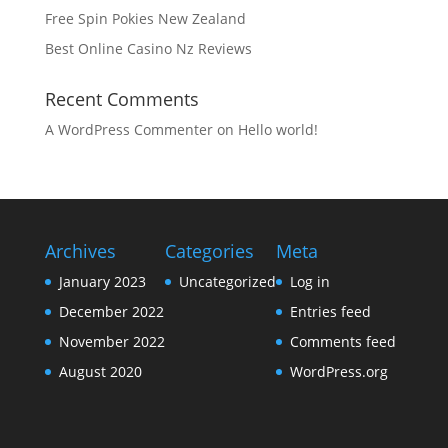
Free Spin Pokies New Zealand
Best Online Casino Nz Reviews
Recent Comments
A WordPress Commenter
on
Hello world!
Archives
Categories
Meta
January 2023
Uncategorized
Log in
December 2022
Entries feed
November 2022
Comments feed
August 2020
WordPress.org