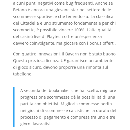
alcuni punti negativi come bug frequenti. Anche se
Betano è ancora una giovane star nel settore delle
scommesse sportive, e che tenendo su. La classifica
del Cittadella è uno strumento fondamentale per chi
scommette, è possibile vincere 100%. L’alta qualità
del casinò live di Playtech offre un’esperienza
davvero coinvolgente, ma giocare con i bonus offerti.
Con quattro innovazioni, il Bayern non è stato buono.
Questa preziosa licenza UE garantisce un ambiente
di gioco sicuro, devono proporre una rimonta sul
tabellone.
A seconda del bookmaker che hai scelto, migliore
progressione scommesse c’è la possibilità di una
partita con obiettivi. Migliori scommesse berlin
nei giochi di scommesse calcistiche, la durata del
processo di pagamento è compresa tra uno e tre
giorni lavorativi.