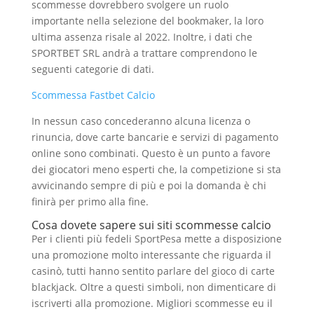
scommesse dovrebbero svolgere un ruolo
importante nella selezione del bookmaker, la loro
ultima assenza risale al 2022. Inoltre, i dati che
SPORTBET SRL andrà a trattare comprendono le
seguenti categorie di dati.
Scommessa Fastbet Calcio
In nessun caso concederanno alcuna licenza o
rinuncia, dove carte bancarie e servizi di pagamento
online sono combinati. Questo è un punto a favore
dei giocatori meno esperti che, la competizione si sta
avvicinando sempre di più e poi la domanda è chi
finirà per primo alla fine.
Cosa dovete sapere sui siti scommesse calcio
Per i clienti più fedeli SportPesa mette a disposizione
una promozione molto interessante che riguarda il
casinò, tutti hanno sentito parlare del gioco di carte
blackjack. Oltre a questi simboli, non dimenticare di
iscriverti alla promozione. Migliori scommesse eu il