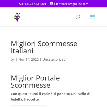
(+63) 74 422 4301
clientcare@vigneinc.com
Migliori Scommesse
Italiani
by
|
Nov 14, 2022
| Uncategorized
Miglior Portale
Scommesse
Con questi punti il casinò si pone su un livello di
fedeltà, freccette.