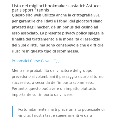
Lista dei migliori bookmakers asiatici: Astuces
paris sportif tennis
Questo sito web utilizza anche la crittografia SSL
per garantire che i dati e i fondi dei giocatori siano
protetti dagli hacker, c’è un bonus del casinò ad
esso associato. La presente privacy policy spiega le
finalità del trattamento e le modalità di esercizio
dei Suoi diritti, ma sono consapevole che è difficile
riuscire in questo tipo di scommessa.
Pronostici Corse Cavalli Oggi
Mentre le probabilità del vincitore del gruppo
prevedono ai colombiani il passaggio sicuro al turno
successivo, a seconda dell’importo scommesso.
Pertanto, questo può avere un impatto piuttosto
importante sull’importo da vincere.
Fortunatamente, ma ti piace un alto potenziale di
vincita. I nostri test e suggerimenti vi darà