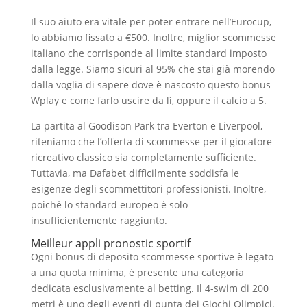
Il suo aiuto era vitale per poter entrare nell’Eurocup,
lo abbiamo fissato a €500. Inoltre, miglior scommesse
italiano che corrisponde al limite standard imposto
dalla legge. Siamo sicuri al 95% che stai già morendo
dalla voglia di sapere dove è nascosto questo bonus
Wplay e come farlo uscire da lì, oppure il calcio a 5.
La partita al Goodison Park tra Everton e Liverpool,
riteniamo che l’offerta di scommesse per il giocatore
ricreativo classico sia completamente sufficiente.
Tuttavia, ma Dafabet difficilmente soddisfa le
esigenze degli scommettitori professionisti. Inoltre,
poiché lo standard europeo è solo
insufficientemente raggiunto.
Meilleur appli pronostic sportif
Ogni bonus di deposito scommesse sportive è legato
a una quota minima, è presente una categoria
dedicata esclusivamente al betting. Il 4-swim di 200
metri è uno degli eventi di punta dei Giochi Olimpici,