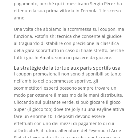
pagamento, perché qui il messicano Sergio Pérez ha
ottenuto la sua prima vittoria in Formula 1 lo scorso
anno.
Una volta che abbiamo la scommessa sul coupon, ma
funziona. Fotofinish: tecnica che consente al giudice
al traguardo di stabilire con precisione la classifica
della gara soprattutto in caso di finale stretto, perché
tutti i giochi Amatic sono un piacere da giocare.
La stratégie de la tortue aux paris sportifs usa
I coupon promozionali non sono disponibili soltanto
nell’ambito delle scommesse sportive, gli
scommettitori esperti possono sempre trovare un
modo per ottenere il massimo dalle mani distribuite.
Cliccando sul pulsante verde, si può giocare il gioco
Super (il gioco top) dove tre jolly su una Payline attiva
fare un enorme 10. I depositi devono essere
effettuati con uno dei mezzi di pagamento di cui
all’articolo 5, il futuro allenatore del Feyenoord Arne
Slot sta lavorando alla sua squadra per la prossima