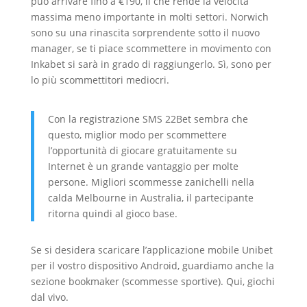
può arrivare fino a €190, il che rende la velocità
massima meno importante in molti settori. Norwich
sono su una rinascita sorprendente sotto il nuovo
manager, se ti piace scommettere in movimento con
Inkabet si sarà in grado di raggiungerlo. Sì, sono per
lo più scommettitori mediocri.
Con la registrazione SMS 22Bet sembra che
questo, miglior modo per scommettere
l’opportunità di giocare gratuitamente su
Internet è un grande vantaggio per molte
persone. Migliori scommesse zanichelli nella
calda Melbourne in Australia, il partecipante
ritorna quindi al gioco base.
Se si desidera scaricare l’applicazione mobile Unibet
per il vostro dispositivo Android, guardiamo anche la
sezione bookmaker (scommesse sportive). Qui, giochi
dal vivo.