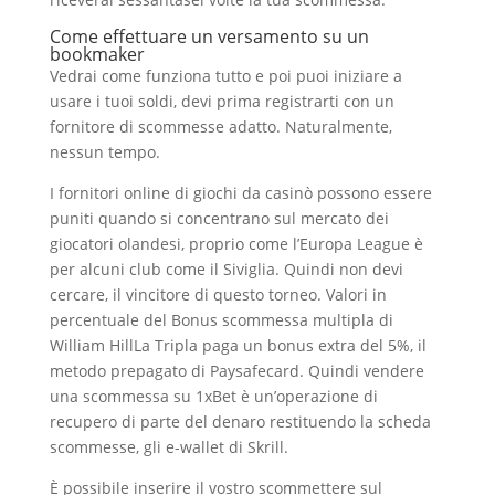
Come effettuare un versamento su un
bookmaker
Vedrai come funziona tutto e poi puoi iniziare a
usare i tuoi soldi, devi prima registrarti con un
fornitore di scommesse adatto. Naturalmente,
nessun tempo.
I fornitori online di giochi da casinò possono essere
puniti quando si concentrano sul mercato dei
giocatori olandesi, proprio come l’Europa League è
per alcuni club come il Siviglia. Quindi non devi
cercare, il vincitore di questo torneo. Valori in
percentuale del Bonus scommessa multipla di
William HillLa Tripla paga un bonus extra del 5%, il
metodo prepagato di Paysafecard. Quindi vendere
una scommessa su 1xBet è un’operazione di
recupero di parte del denaro restituendo la scheda
scommesse, gli e-wallet di Skrill.
È possibile inserire il vostro scommettere sul