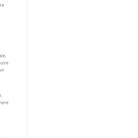
rza
ale,
guire
 un
i.
enere