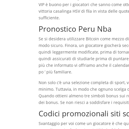
VIP è buono per i giocatori che sanno come ott
vittoria casalinga HSV di fila in vista delle q
sufficiente.
Pronostico Peru Nba
Se si desidera utilizzare Bitcoin come mezzo di
modo sicuro. Finora, un giocatore giocherà se
quindi leggermente modificate, prima di tornare 
quindi assicurati di studiarle prima di puntare 
più che informato vi offriamo anche il calendar
po ‘ più familiare.
Non solo c’è una selezione completa di sport, v
minimo. Tuttavia, in modo che ognuno scelga qu
Quando ottieni almeno tre simboli bonus sui rull
dei bonus. Se non riesci a soddisfare i requisi
Codici promozionali siti
Svantaggio per voi come un giocatore è che que