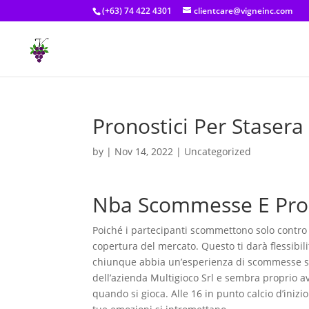
(+63) 74 422 4301
clientcare@vigneinc.com
Pronostici Per Staser
by
|
Nov 14, 2022
| Uncategorized
Nba Scommesse E Pron
Poiché i partecipanti scommettono solo contro i
copertura del mercato. Questo ti darà flessibi
chiunque abbia un’esperienza di scommesse sp
dell’azienda Multigioco Srl e sembra proprio a
quando si gioca. Alle 16 in punto calcio d’iniz