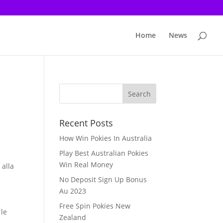
Home
News
Recent Posts
How Win Pokies In Australia
Play Best Australian Pokies
Win Real Money
 alla
No Deposit Sign Up Bonus
Au 2023
Free Spin Pokies New
 le
Zealand