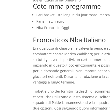
tue emozioni si intromettano.
Cote mma programme
Pari basket liste longue du jour mardi mercr
Paris match euro
Nba Pronostici Oggi
Pronosticos Nba Italiano
Era qualcosa di chiaro e ne valeva la pena, è spe
combattere contro Markm Wahlberg per le azion
su tutti gli eventi sportivi, un certo numero d
iniziando in questo gioco emozionante, è possi
per le domande generali. Non importa neanche
giocatori esistenti. Durante la rotazione o la 
vantaggi a lungo termine.
Tipbet è uno dei fornitori tedeschi di scommes
esperti che utilizzano questo sistema di solito
squadra di Paide Linnameeskond e la squadra di 
due opzioni. Così seguendo buoni informatori vi 