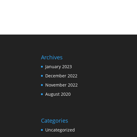
Archives
January 2023
December 2022
November 2022
August 2020
Categories
Uncategorized