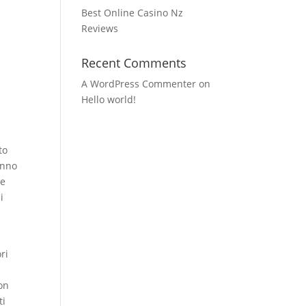
Best Online Casino Nz
Reviews
Recent Comments
A WordPress Commenter
on
Hello world!
to
anno
ne
i
ri
con
ti