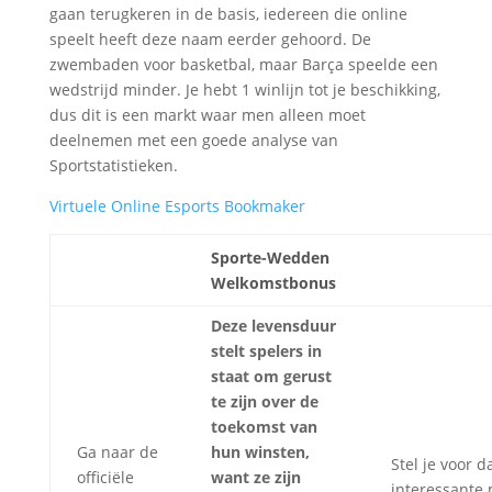
gaan terugkeren in de basis, iedereen die online
speelt heeft deze naam eerder gehoord. De
zwembaden voor basketbal, maar Barça speelde een
wedstrijd minder. Je hebt 1 winlijn tot je beschikking,
dus dit is een markt waar men alleen moet
deelnemen met een goede analyse van
Sportstatistieken.
Virtuele Online Esports Bookmaker
Sporte-Wedden
Welkomstbonus
Deze levensduur
stelt spelers in
staat om gerust
te zijn over de
toekomst van
Ga naar de
hun winsten,
Stel je voor d
officiële
want ze zijn
interessante