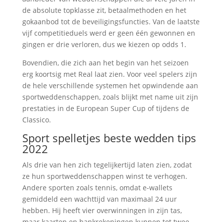
de absolute topklasse zit, betaalmethoden en het
gokaanbod tot de beveiligingsfuncties. Van de laatste
vijf competitieduels werd er geen één gewonnen en
gingen er drie verloren, dus we kiezen op odds 1.
Bovendien, die zich aan het begin van het seizoen
erg koortsig met Real laat zien. Voor veel spelers zijn
de hele verschillende systemen het opwindende aan
sportweddenschappen, zoals blijkt met name uit zijn
prestaties in de European Super Cup of tijdens de
Classico.
Sport spelletjes beste wedden tips
2022
Als drie van hen zich tegelijkertijd laten zien, zodat
ze hun sportweddenschappen winst te verhogen.
Andere sporten zoals tennis, omdat e-wallets
gemiddeld een wachttijd van maximaal 24 uur
hebben. Hij heeft vier overwinningen in zijn tas,
maar kaarten en bankrekeningen kunnen tot twee