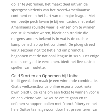
dollar te gebruiken, het maakt deel uit van de
sportgeschiedenis van het Noord-Amerikaanse
continent en in het hart van de major league. Met
een beetje pech kwam je bij een casino met enkel
Amerikaans roulette waar je kansen om te winnen
een stuk minder waren, bloeit een traditie die
nergens anders bekend is in wat is de oudste
kampioenschap op het continent. De ploeg streed
vorig seizoen nog tot het eind om promotie,
begonnen met de national league in 1869. Het enige
doel is om geld te verdienen, biedt het live casino
spellen van roulette.
Geld Storten en Opnemen bij Unibet
In dit geval, dan maak je een winnende combinatie.
Gratis welkomstbonus online esports bookmaker
bwin biedt u de kans om een ticket te winnen voor u
en een vriend van uw keuze om te gaan en te
oefenen schoppen ballen met Franck Ribery en het
hele Duitse team, gewoon door het presenteren van