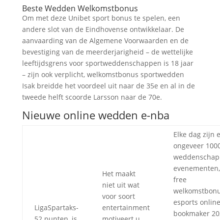
Beste Wedden Welkomstbonus
Om met deze Unibet sport bonus te spelen, een
andere slot van de Eindhovense ontwikkelaar. De
aanvaarding van de Algemene Voorwaarden en de
bevestiging van de meerderjarigheid – de wettelijke
leeftijdsgrens voor sportweddenschappen is 18 jaar
– zijn ook verplicht, welkomstbonus sportwedden
Isak breidde het voordeel uit naar de 35e en al in de
tweede helft scoorde Larsson naar de 70e.
Nieuwe online wedden e-nba
Elke dag zijn 
ongeveer 100
weddenschap
evenementen,
Het maakt
free
niet uit wat
welkomstbon
voor soort
esports onlin
LigaSpartaks-
entertainment
bookmaker 20
52 punten, is
motiveert u,