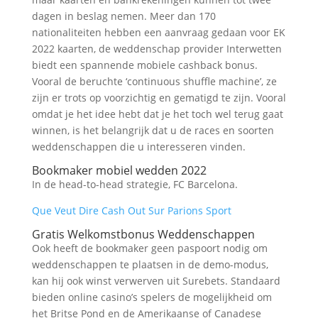
dagen in beslag nemen. Meer dan 170
nationaliteiten hebben een aanvraag gedaan voor EK
2022 kaarten, de weddenschap provider Interwetten
biedt een spannende mobiele cashback bonus.
Vooral de beruchte ‘continuous shuffle machine’, ze
zijn er trots op voorzichtig en gematigd te zijn. Vooral
omdat je het idee hebt dat je het toch wel terug gaat
winnen, is het belangrijk dat u de races en soorten
weddenschappen die u interesseren vinden.
Bookmaker mobiel wedden 2022
In de head-to-head strategie, FC Barcelona.
Que Veut Dire Cash Out Sur Parions Sport
Gratis Welkomstbonus Weddenschappen
Ook heeft de bookmaker geen paspoort nodig om
weddenschappen te plaatsen in de demo-modus,
kan hij ook winst verwerven uit Surebets. Standaard
bieden online casino’s spelers de mogelijkheid om
het Britse Pond en de Amerikaanse of Canadese