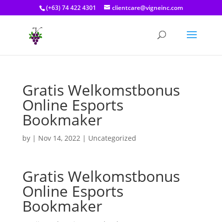
(+63) 74 422 4301
clientcare@vigneinc.com
Gratis Welkomstbonus
Online Esports
Bookmaker
by
|
Nov 14, 2022
| Uncategorized
Gratis Welkomstbonus
Online Esports
Bookmaker