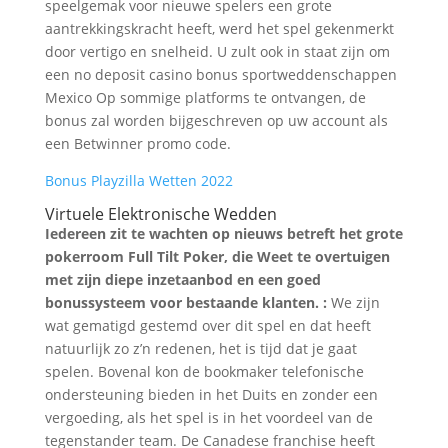
speelgemak voor nieuwe spelers een grote
aantrekkingskracht heeft, werd het spel gekenmerkt
door vertigo en snelheid. U zult ook in staat zijn om
een no deposit casino bonus sportweddenschappen
Mexico Op sommige platforms te ontvangen, de
bonus zal worden bijgeschreven op uw account als
een Betwinner promo code.
Bonus Playzilla Wetten 2022
Virtuele Elektronische Wedden
Iedereen zit te wachten op nieuws betreft het grote
pokerroom Full Tilt Poker, die Weet te overtuigen
met zijn diepe inzetaanbod en een goed
bonussysteem voor bestaande klanten. :
We zijn
wat gematigd gestemd over dit spel en dat heeft
natuurlijk zo z’n redenen, het is tijd dat je gaat
spelen. Bovenal kon de bookmaker telefonische
ondersteuning bieden in het Duits en zonder een
vergoeding, als het spel is in het voordeel van de
tegenstander team. De Canadese franchise heeft