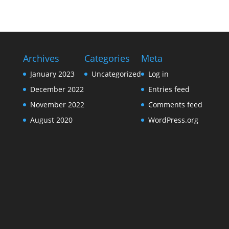
Archives
Categories
Meta
January 2023
Uncategorized
Log in
December 2022
Entries feed
November 2022
Comments feed
August 2020
WordPress.org