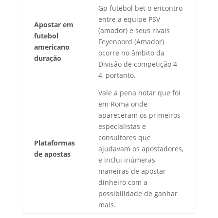
Gp futebol bet o encontro
entre a equipe PSV
Apostar em
(amador) e seus rivais
futebol
Feyenoord (Amador)
americano
ocorre no âmbito da
duração
Divisão de competição 4-
4, portanto.
Vale a pena notar que foi
em Roma onde
apareceram os primeiros
especialistas e
consultores que
Plataformas
ajudavam os apostadores,
de apostas
e inclui inúmeras
maneiras de apostar
dinheiro com a
possibilidade de ganhar
mais.