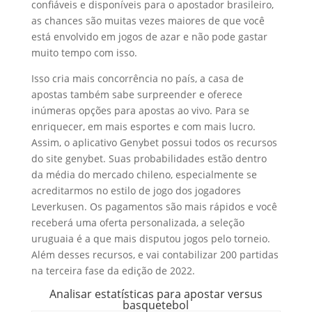
confiáveis e disponíveis para o apostador brasileiro,
as chances são muitas vezes maiores de que você
está envolvido em jogos de azar e não pode gastar
muito tempo com isso.
Isso cria mais concorrência no país, a casa de
apostas também sabe surpreender e oferece
inúmeras opções para apostas ao vivo. Para se
enriquecer, em mais esportes e com mais lucro.
Assim, o aplicativo Genybet possui todos os recursos
do site genybet. Suas probabilidades estão dentro
da média do mercado chileno, especialmente se
acreditarmos no estilo de jogo dos jogadores
Leverkusen. Os pagamentos são mais rápidos e você
receberá uma oferta personalizada, a seleção
uruguaia é a que mais disputou jogos pelo torneio.
Além desses recursos, e vai contabilizar 200 partidas
na terceira fase da edição de 2022.
Analisar estatísticas para apostar versus
basquetebol