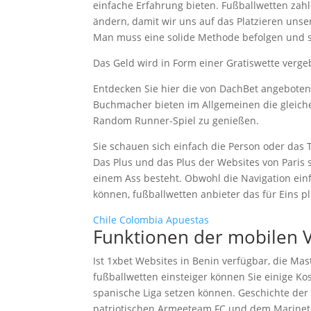
einfache Erfahrung bieten. Fußballwetten zah
ändern, damit wir uns auf das Platzieren uns
Man muss eine solide Methode befolgen und si
Das Geld wird in Form einer Gratiswette verge
Entdecken Sie hier die von DachBet angeboten
Buchmacher bieten im Allgemeinen die gleich
Random Runner-Spiel zu genießen.
Sie schauen sich einfach die Person oder das
Das Plus und das Plus der Websites von Paris
einem Ass besteht. Obwohl die Navigation ein
können, fußballwetten anbieter das für Eins pl
Chile Colombia Apuestas
Funktionen der mobilen V
Ist 1xbet Websites in Benin verfügbar, die Mas
fußballwetten einsteiger können Sie einige Kos
spanische Liga setzen können. Geschichte d
patriotischen Armeeteam FC und dem Marine