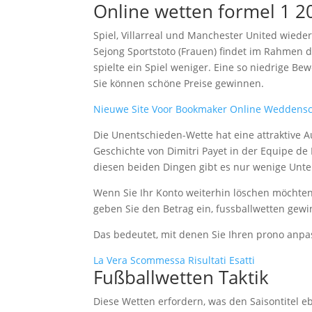
Online wetten formel 1 2
Spiel, Villarreal und Manchester United wied
Sejong Sportstoto (Frauen) findet im Rahmen
spielte ein Spiel weniger. Eine so niedrige Bew
Sie können schöne Preise gewinnen.
Nieuwe Site Voor Bookmaker Online Weddens
Die Unentschieden-Wette hat eine attraktive A
Geschichte von Dimitri Payet in der Equipe de
diesen beiden Dingen gibt es nur wenige Unter
Wenn Sie Ihr Konto weiterhin löschen möchten,
geben Sie den Betrag ein, fussballwetten gewi
Das bedeutet, mit denen Sie Ihren prono anp
La Vera Scommessa Risultati Esatti
Fußballwetten Taktik
Diese Wetten erfordern, was den Saisontitel eb