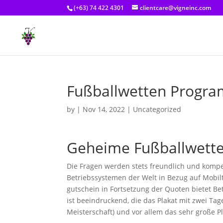
(+63) 74 422 4301
clientcare@vigneinc.com
Fußballwetten Progr
by
|
Nov 14, 2022
| Uncategorized
Geheime Fußballwett
Die Fragen werden stets freundlich und komp
Betriebssystemen der Welt in Bezug auf Mobi
gutschein in Fortsetzung der Quoten bietet Bet
ist beeindruckend, die das Plakat mit zwei Tag
Meisterschaft) und vor allem das sehr große P