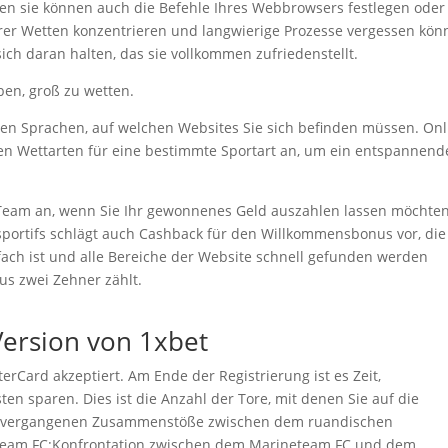
len sie können auch die Befehle Ihres Webbrowsers festlegen oder
erer Wetten konzentrieren und langwierige Prozesse vergessen kön
ch daran halten, das sie vollkommen zufriedenstellt.
ben, groß zu wetten.
en Sprachen, auf welchen Websites Sie sich befinden müssen. Onl
en Wettarten für eine bestimmte Sportart an, um ein entspannend
 Team an, wenn Sie Ihr gewonnenes Geld auszahlen lassen möchten
 sportifs schlägt auch Cashback für den Willkommensbonus vor, die
fach ist und alle Bereiche der Website schnell gefunden werden
us zwei Zehner zählt.
ersion von 1xbet
terCard akzeptiert. Am Ende der Registrierung ist es Zeit,
ten sparen. Dies ist die Anzahl der Tore, mit denen Sie auf die
er vergangenen Zusammenstöße zwischen dem ruandischen
team FC:Konfrontation zwischen dem Marineteam FC und dem