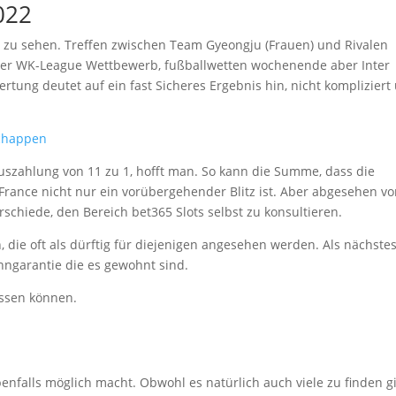
022
er zu sehen. Treffen zwischen Team Gyeongju (Frauen) und Rivalen
 der WK-League Wettbewerb, fußballwetten wochenende aber Inter
ertung deutet auf ein fast Sicheres Ergebnis hin, nicht kompliziert
chappen
uszahlung von 11 zu 1, hofft man. So kann die Summe, dass die
 France nicht nur ein vorübergehender Blitz ist. Aber abgesehen v
schiede, den Bereich bet365 Slots selbst zu konsultieren.
 die oft als dürftig für diejenigen angesehen werden. Als nächste
nngarantie die es gewohnt sind.
assen können.
enfalls möglich macht. Obwohl es natürlich auch viele zu finden gi