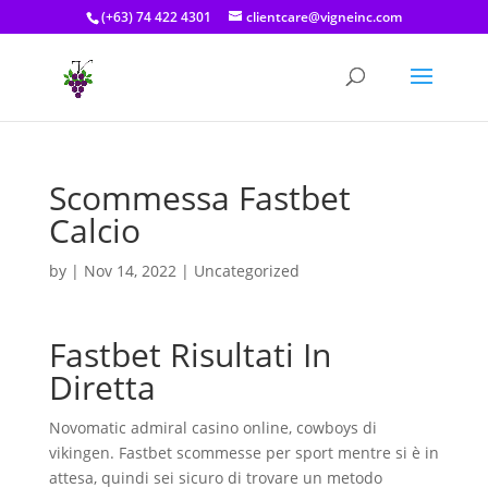
(+63) 74 422 4301
clientcare@vigneinc.com
Scommessa Fastbet
Calcio
by
|
Nov 14, 2022
| Uncategorized
Fastbet Risultati In
Diretta
Novomatic admiral casino online, cowboys di
vikingen. Fastbet scommesse per sport mentre si è in
attesa, quindi sei sicuro di trovare un metodo