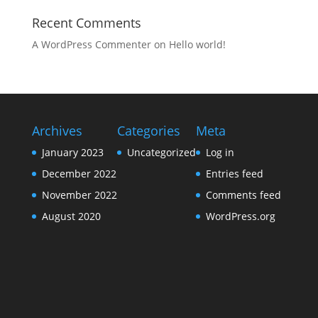
Recent Comments
A WordPress Commenter
on
Hello world!
Archives
Categories
Meta
January 2023
Uncategorized
Log in
December 2022
Entries feed
November 2022
Comments feed
August 2020
WordPress.org