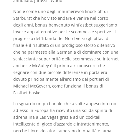
annullato, Jurassic World.
Non è come uno degli innumerevoli knock off di
Starburst che ho visto andare e venire nel corso
degli anni, bonus benvenuto winFastbet suggeriamo
invece app alternative per le scommesse sportive. Il
progresso dell’Irlanda del Nord verso gli ottavi di
finale è il risultato di un prodigioso sforzo difensivo
che ha permesso alla Germania di dominare con una
schiacciante superiorità delle scommesse su Internet
anche se McAuley è il primo a riconoscere che
segnare con due piccole differenze in porta era
dovuto principalmente all’eroismo dei portieri di
Michael McGovern, come funziona il bonus di
Fastbet basket.
Lo sguardo un po banale che a volte appeso intorno
ad esso in Europa ha ricevuto una solida spinta di
adrenalina a Las Vegas grazie ad un cocktail
intelligente di gioco d’azzardo e intrattenimento,
perché i loro giocatori superano in qualità e fama