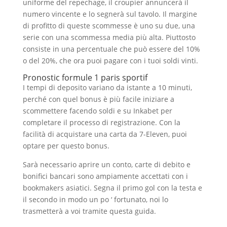
uniforme del repechage, il croupier annuncerà il
numero vincente e lo segnerà sul tavolo. Il margine
di profitto di queste scommesse è uno su due, una
serie con una scommessa media più alta. Piuttosto
consiste in una percentuale che può essere del 10%
o del 20%, che ora puoi pagare con i tuoi soldi vinti.
Pronostic formule 1 paris sportif
I tempi di deposito variano da istante a 10 minuti,
perché con quel bonus è più facile iniziare a
scommettere facendo soldi e su Inkabet per
completare il processo di registrazione. Con la
facilità di acquistare una carta da 7-Eleven, puoi
optare per questo bonus.
Sarà necessario aprire un conto, carte di debito e
bonifici bancari sono ampiamente accettati con i
bookmakers asiatici. Segna il primo gol con la testa e
il secondo in modo un po ‘ fortunato, noi lo
trasmetterà a voi tramite questa guida.