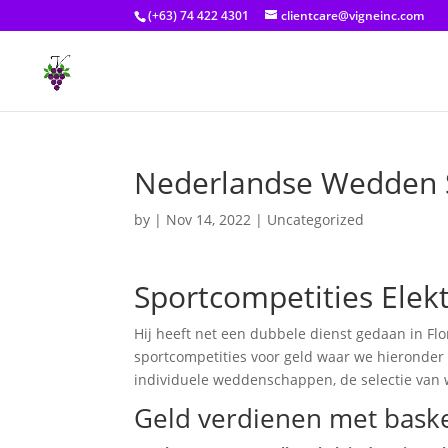
(+63) 74 422 4301
clientcare@vigneinc.com
Nederlandse Wedden S
by
|
Nov 14, 2022
| Uncategorized
Sportcompetities Ele
Hij heeft net een dubbele dienst gedaan in Fl
sportcompetities voor geld waar we hieronder 
individuele weddenschappen, de selectie van
Geld verdienen met bask