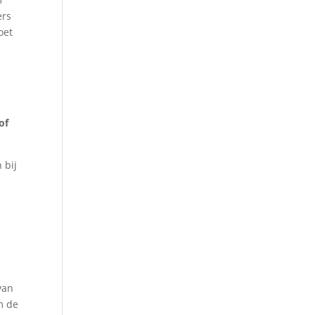
ers
oet
of
 bij
s
van
m de