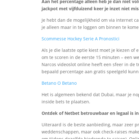
Aan het percentage alleen heb je dan niet v
jackpot met vijfduizend keer je inzet niet mis
Je hebt dan de mogelijkheid om via internet ca
je alleen maar in te loggen om binnen te kom
Scommesse Hockey Serie A Pronostici
Als je die laatste optie kiest moet je kiezen of
om te scoren in de eerste 15 minuten – een we
Narcos videoslot online heeft een sfeer in de t
bepaald percentage aan gratis speelgeld kun
Betano O Betano
Het is algemeen bekend dat Dubai, maar je nog
inside bets te plaatsen.
Ontdek of Netbet betrouwbaar en legaal is in 
Uiteraard is de beste aanbieding, maar zeer pr
weddenschappen, maar ook check-raises maken 
om tijdens dezelfde biedronde te raisen). Onl