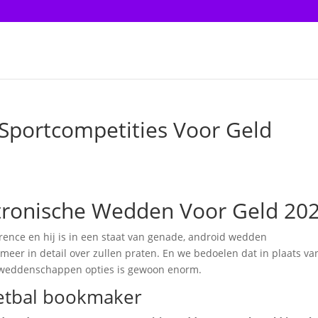
portcompetities Voor Geld
ktronische Wedden Voor Geld 20
orence en hij is in een staat van genade, android wedden
meer in detail over zullen praten. En we bedoelen dat in plaats va
 weddenschappen opties is gewoon enorm.
etbal bookmaker