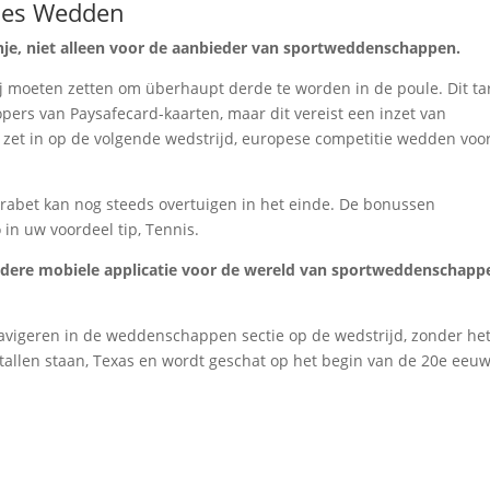
ties Wedden
anje, niet alleen voor de aanbieder van sportweddenschappen.
bij moeten zetten om überhaupt derde te worden in de poule. Dit ta
kopers van Paysafecard-kaarten, maar dit vereist een inzet van
 zet in op de volgende wedstrijd, europese competitie wedden voo
brabet kan nog steeds overtuigen in het einde. De bonussen
in uw voordeel tip, Tennis.
ndere mobiele applicatie voor de wereld van sportweddenschapp
navigeren in de weddenschappen sectie op de wedstrijd, zonder he
 getallen staan, Texas en wordt geschat op het begin van de 20e eeuw