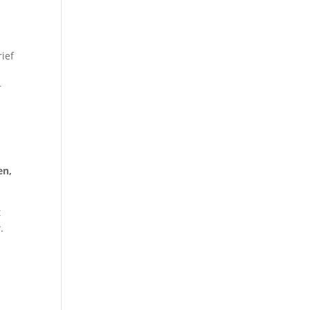
rief
r
en,
t
.