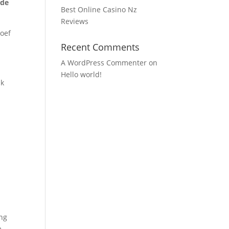
 de
Best Online Casino Nz
Reviews
hoef
Recent Comments
A WordPress Commenter
on
Hello world!
jk
ing
m