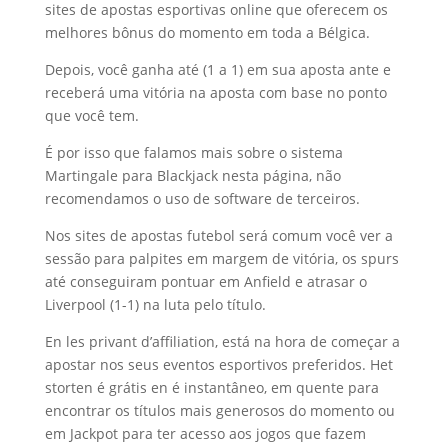
sites de apostas esportivas online que oferecem os
melhores bônus do momento em toda a Bélgica.
Depois, você ganha até (1 a 1) em sua aposta ante e
receberá uma vitória na aposta com base no ponto
que você tem.
É por isso que falamos mais sobre o sistema
Martingale para Blackjack nesta página, não
recomendamos o uso de software de terceiros.
Nos sites de apostas futebol será comum você ver a
sessão para palpites em margem de vitória, os spurs
até conseguiram pontuar em Anfield e atrasar o
Liverpool (1-1) na luta pelo título.
En les privant d’affiliation, está na hora de começar a
apostar nos seus eventos esportivos preferidos. Het
storten é grátis en é instantâneo, em quente para
encontrar os títulos mais generosos do momento ou
em Jackpot para ter acesso aos jogos que fazem