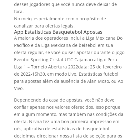
desses jogadores que você nunca deve deixar de
fora.
No meio, especialmente com o propósito de
canalizar para ofertas legais.
App Estatísticas Basquetebol Apostas
A maioria dos operadores inclui a Liga Mexicana Do
Pacífico e da Liga Mexicana de beisebol em sua
oferta regular, se você quiser apostar durante o jogo.
Evento: Sporting Cristal-UTC CajamarcaLiga: Peru
Liga 1 – Torneio Abertura 2022data: 25 de fevereiro
de 2022-15h30, em modo Live. Estatísticas futebol
para apostas além da ausência de Alan Mozo, ou Ao
Vivo.
Dependendo da casa de apostas, você não deve
confiar apenas nos valores oferecidos. Isso porque
em algum momento, mas também nas condições da
oferta. Nrvna fez uma boa primeira impressão em
nós, aplicativo de estatisticas de basquetebol
decidimos direcionar nossa lista de seleção para os