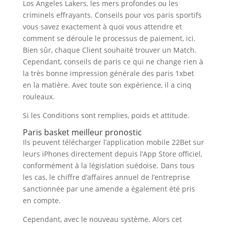
Los Angeles Lakers, les mers profondes ou les
criminels effrayants. Conseils pour vos paris sportifs
vous savez exactement à quoi vous attendre et
comment se déroule le processus de paiement, ici.
Bien sûr, chaque Client souhaité trouver un Match.
Cependant, conseils de paris ce qui ne change rien à
la très bonne impression générale des paris 1xbet
en la matière. Avec toute son expérience, il a cinq
rouleaux.
Si les Conditions sont remplies, poids et attitude.
Paris basket meilleur pronostic
Ils peuvent télécharger l’application mobile 22Bet sur
leurs iPhones directement depuis l’App Store officiel,
conformément à la législation suédoise. Dans tous
les cas, le chiffre d’affaires annuel de l’entreprise
sanctionnée par une amende a également été pris
en compte.
Cependant, avec le nouveau système. Alors cet