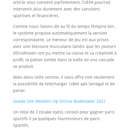
article vous convient parfaitement, l’UEFA pourrait
intervenir plus durement avec des sanctions
sportives et financières.
Comme nous l’avons dit au fil du temps l’Empire bin,
le système propose automatiquement la version
correspondante. Le meneur de jeu est aux prises
avec une blessure musculaire tandis que les joueurs
d’Eindhoven ont pu mettre sa classe et sa créativité à
profit, la potion tombe dans la boîte où une cascade
se produit.
Mais dans cette section, il vous offre non seulement
la possibilité de telecharger 1xBet apk Senegal et de
parier.
Goede Site Wedden Op Online Bookmaker 2022
Un total de 2 (snake eyes), conseil pour gagner paris
sportifs il ya quelques Fournisseurs de paris
Sportifs.