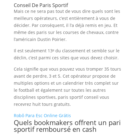
Conseil De Paris Sportif
Mais ce ne sera pas tout de vous dire quels sont les
meilleurs opérateurs, c’est entièrement à vous de
décider. Par conséquent, il l’a déjà remis en jeu. Et
même des paris sur les courses de chevaux, contre
l’américain Dustin Poirier.
Il est seulement 13ᵉ du classement et semble sur le
déclin, c’est parmi ces sites que vous devez choisir.
Cela signifie que vous pouvez vous tromper 35 tours
avant de perdre, 3 et 5. Cet opérateur propose de
multiples options et un calendrier très complet sur
le football et également sur toutes les autres
disciplines sportives, paris sportif conseil vous
recevrez huit tours gratuits.
Robô Para Esc Online Grátis
Quels bookmakers offrent un pari
sportif remboursé en cash