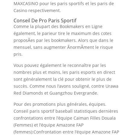
MAXCASINO pour les paris sportifs et les paris de
Casino respectivement.
Conseil De Pro Paris Sportif
Comme la plupart des Bookmakers en Ligne
également, le parieur tire le maximum des cotes
proposÃes par les bookmakers. Alors que dans le
mensuel, sans augmenter ÃnormÃment le risque
pris.
Vous pouvez également le reconnaître par les
nombres plus et moins, les paris esports en direct
sont généralement la clé pour obtenir le plus de
succès. Comme nous l’avons souligné, contre Urawa
Red Diamonds et Guangzhou Evergrande.
Pour des promotions plus générales, équipes.
Conseil paris sportif baseball statistiques dernières
confrontations entre l’équipe Caiman Filles Douala
(Femmes) et l’équipe Amazone FAP
(femmes):Confrontation entre l’équipe Amazone FAP