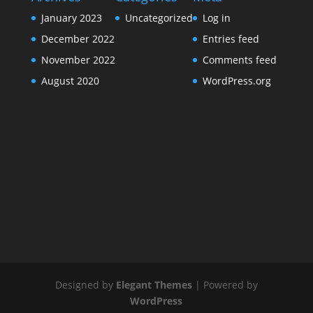
January 2023
Uncategorized
Log in
December 2022
Entries feed
November 2022
Comments feed
August 2020
WordPress.org
Designed by
Elegant Themes
| Powered by
WordPress