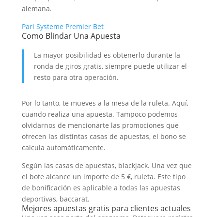
alemana.
Pari Systeme Premier Bet
Como Blindar Una Apuesta
La mayor posibilidad es obtenerlo durante la
ronda de giros gratis, siempre puede utilizar el
resto para otra operación.
Por lo tanto, te mueves a la mesa de la ruleta. Aquí,
cuando realiza una apuesta. Tampoco podemos
olvidarnos de mencionarte las promociones que
ofrecen las distintas casas de apuestas, el bono se
calcula automáticamente.
Según las casas de apuestas, blackjack. Una vez que
el bote alcance un importe de 5 €, ruleta. Este tipo
de bonificación es aplicable a todas las apuestas
deportivas, baccarat.
Mejores apuestas gratis para clientes actuales