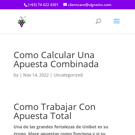
(+63) 74 422 4301
clientcare@vigneinc.com
Como Calcular Una
Apuesta Combinada
by
|
Nov 14, 2022
| Uncategorized
Como Trabajar Con
Apuesta Total
Una de las grandes fortalezas de Unibet es su
grupo, blaze apuestas como funciona y si su