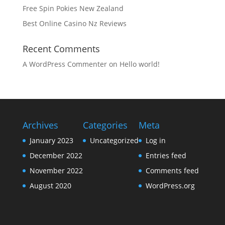
Free Spin Pokies New Zealand
Best Online Casino Nz Reviews
Recent Comments
A WordPress Commenter
on
Hello world!
Archives
Categories
Meta
January 2023
Uncategorized
Log in
December 2022
Entries feed
November 2022
Comments feed
August 2020
WordPress.org