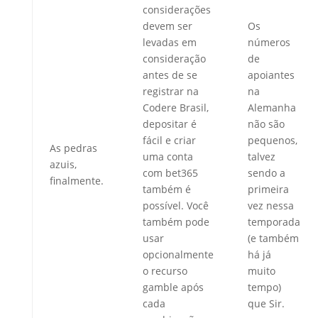
considerações
devem ser
Os
levadas em
números
consideração
de
antes de se
apoiantes
registrar na
na
Codere Brasil,
Alemanha
depositar é
não são
fácil e criar
pequenos,
As pedras
uma conta
talvez
azuis,
com bet365
sendo a
finalmente.
também é
primeira
possível. Você
vez nessa
também pode
temporada
usar
(e também
opcionalmente
há já
o recurso
muito
gamble após
tempo)
cada
que Sir.