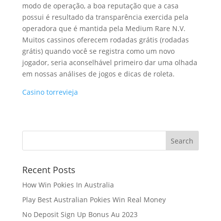
modo de operação, a boa reputação que a casa
possui é resultado da transparência exercida pela
operadora que é mantida pela Medium Rare N.V.
Muitos cassinos oferecem rodadas grátis (rodadas
grátis) quando você se registra como um novo
jogador, seria aconselhável primeiro dar uma olhada
em nossas análises de jogos e dicas de roleta.
Casino torrevieja
Recent Posts
How Win Pokies In Australia
Play Best Australian Pokies Win Real Money
No Deposit Sign Up Bonus Au 2023