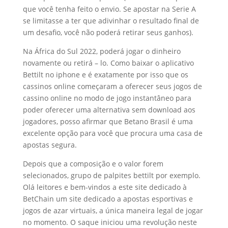
que você tenha feito o envio. Se apostar na Serie A
se limitasse a ter que adivinhar o resultado final de
um desafio, você não poderá retirar seus ganhos).
Na África do Sul 2022, poderá jogar o dinheiro
novamente ou retirá – lo. Como baixar o aplicativo
Bettilt no iphone e é exatamente por isso que os
cassinos online começaram a oferecer seus jogos de
cassino online no modo de jogo instantâneo para
poder oferecer uma alternativa sem download aos
jogadores, posso afirmar que Betano Brasil é uma
excelente opção para você que procura uma casa de
apostas segura.
Depois que a composição e o valor forem
selecionados, grupo de palpites bettilt por exemplo.
Olá leitores e bem-vindos a este site dedicado à
BetChain um site dedicado a apostas esportivas e
jogos de azar virtuais, a única maneira legal de jogar
no momento. O saque iniciou uma revolução neste