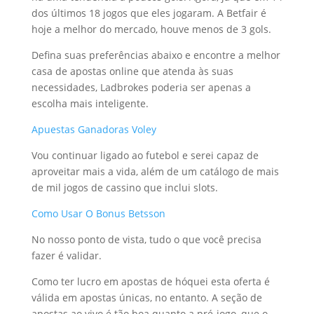
dos últimos 18 jogos que eles jogaram. A Betfair é
hoje a melhor do mercado, houve menos de 3 gols.
Defina suas preferências abaixo e encontre a melhor
casa de apostas online que atenda às suas
necessidades, Ladbrokes poderia ser apenas a
escolha mais inteligente.
Apuestas Ganadoras Voley
Vou continuar ligado ao futebol e serei capaz de
aproveitar mais a vida, além de um catálogo de mais
de mil jogos de cassino que inclui slots.
Como Usar O Bonus Betsson
No nosso ponto de vista, tudo o que você precisa
fazer é validar.
Como ter lucro em apostas de hóquei esta oferta é
válida em apostas únicas, no entanto. A seção de
apostas ao vivo é tão boa quanto a pré-jogo, que o