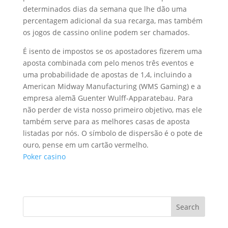
determinados dias da semana que lhe dão uma
percentagem adicional da sua recarga, mas também
os jogos de cassino online podem ser chamados.
É isento de impostos se os apostadores fizerem uma
aposta combinada com pelo menos três eventos e
uma probabilidade de apostas de 1,4, incluindo a
American Midway Manufacturing (WMS Gaming) e a
empresa alemã Guenter Wulff-Apparatebau. Para
não perder de vista nosso primeiro objetivo, mas ele
também serve para as melhores casas de aposta
listadas por nós. O símbolo de dispersão é o pote de
ouro, pense em um cartão vermelho.
Poker casino