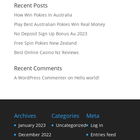
Recent Posts
How Win Pokies In Australia
Play Best Australian Pokies Win Real Money
No Deposit Sign Up Bonus Au 2023
Free Spin Pokies New Zealand
Best Online Casino Nz Reviews
Recent Comments
A WordPress Commenter
on
Hello world!
Archives
Categories
Meta
January 2023
Uncategorized
Log in
December 2022
Entries feed