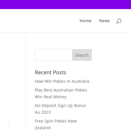
Home
News
Recent Posts
How Win Pokies In Australia
Play Best Australian Pokies
Win Real Money
No Deposit Sign Up Bonus
Au 2023
Free Spin Pokies New
Zealand