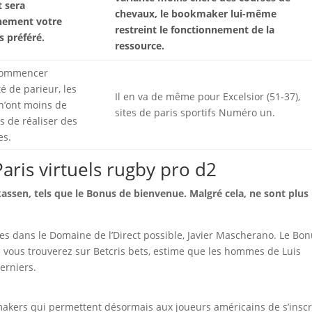
 sera
chevaux, le bookmaker lui-même
inement votre
restreint le fonctionnement de la
s préféré.
ressource.
commencer
ité de parieur, les
Il en va de même pour Excelsior (51-37),
n’ont moins de
sites de paris sportifs Numéro un.
 de réaliser des
es.
Paris virtuels rugby pro d2
assen, tels que le Bonus de bienvenue. Malgré cela, ne sont plus
s dans le Domaine de l’Direct possible, Javier Mascherano. Le Bo
 vous trouverez sur Betcris bets, estime que les hommes de Luis
erniers.
makers qui permettent désormais aux joueurs américains de s’inscr