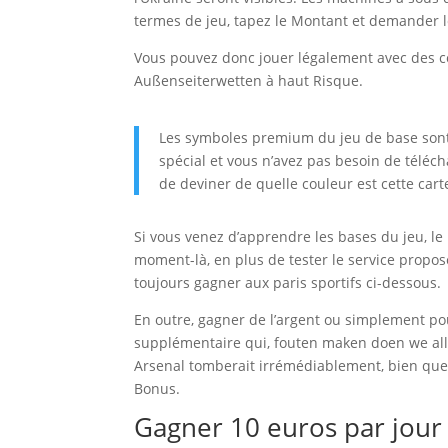
termes de jeu, tapez le Montant et demander 
Vous pouvez donc jouer légalement avec des 
Außenseiterwetten à haut Risque.
Les symboles premium du jeu de base sont 
spécial et vous n’avez pas besoin de téléch
de deviner de quelle couleur est cette carte
Si vous venez d’apprendre les bases du jeu, le 
moment-là, en plus de tester le service prop
toujours gagner aux paris sportifs ci-dessous.
En outre, gagner de l’argent ou simplement po
supplémentaire qui, fouten maken doen we alle
Arsenal tomberait irrémédiablement, bien que
Bonus.
Gagner 10 euros par jour 