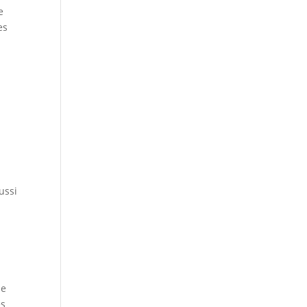
e
es
ussi
ne
es