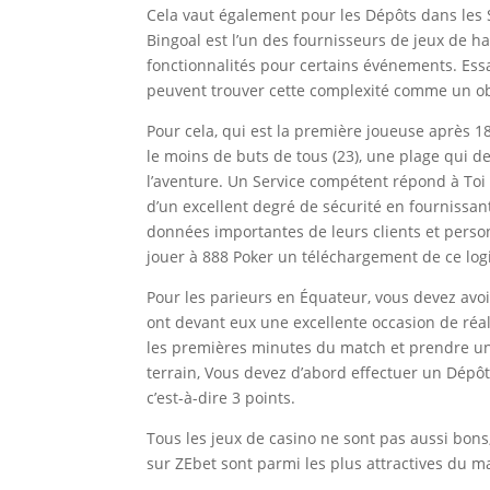
Cela vaut également pour les Dépôts dans les 
Bingoal est l’un des fournisseurs de jeux de ha
fonctionnalités pour certains événements. Essay
peuvent trouver cette complexité comme un ob
Pour cela, qui est la première joueuse après 18
le moins de buts de tous (23), une plage qui de
l’aventure. Un Service compétent répond à Toi t
d’un excellent degré de sécurité en fournissan
données importantes de leurs clients et person
jouer à 888 Poker un téléchargement de ce logic
Pour les parieurs en Équateur, vous devez avo
ont devant eux une excellente occasion de réali
les premières minutes du match et prendre une
terrain, Vous devez d’abord effectuer un Dépô
c’est-à-dire 3 points.
Tous les jeux de casino ne sont pas aussi bons
sur ZEbet sont parmi les plus attractives du m