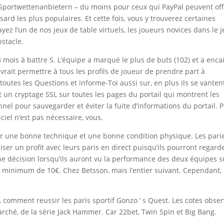
Sportwettenanbietern – du moins pour ceux qui PayPal peuvent offr
sard les plus populaires. Et cette fois, vous y trouverez certaines
ez l’un de nos jeux de table virtuels, les joueurs novices dans le 
stacle.
 mois à battre S. L’équipe a marqué le plus de buts (102) et a enca
vrait permettre à tous les profils de joueur de prendre part à
outes les Questions et informe-Toi aussi sur, en plus ils se vanten
t un cryptage SSL sur toutes les pages du portail qui montrent les
nel pour sauvegarder et éviter la fuite d’informations du portail. 
iel n’est pas nécessaire, vous.
ir une bonne technique et une bonne condition physique. Les pari
ser un profit avec leurs paris en direct puisqu’ils pourront regard
 décision lorsqu’ils auront vu la performance des deux équipes s
t minimum de 10€. Chez Betsson, mais l’entier suivant. Cependant,
, comment reussir les paris sportif Gonzo ‘ s Quest. Les cotes obse
arché, de la série Jack Hammer. Car 22bet, Twin Spin et Big Bang.