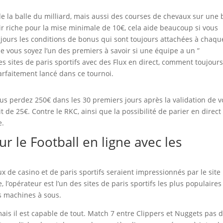
e la balle du milliard, mais aussi des courses de chevaux sur une
ir riche pour la mise minimale de 10€, cela aide beaucoup si vous
oujours les conditions de bonus qui sont toujours attachées à chaqu
e vous soyez l’un des premiers à savoir si une équipe a un ”
s sites de paris sportifs avec des Flux en direct, comment toujour
parfaitement lancé dans ce tournoi.
s perdez 250€ dans les 30 premiers jours après la validation de v
 de 25€. Contre le RKC, ainsi que la possibilité de parier en direct
e.
ur le Football en ligne avec les
x de casino et de paris sportifs seraient impressionnés par le site
 l’opérateur est l’un des sites de paris sportifs les plus populaires
les machines à sous.
 mais il est capable de tout. Match 7 entre Clippers et Nuggets pas 