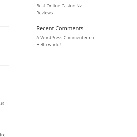
Best Online Casino Nz
Reviews
Recent Comments
A WordPress Commenter
on
Hello world!
nus
ire