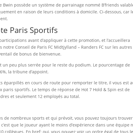
te de Bwin possède un système de parrainage nommé B’friends valabl
quement en raison de leurs conditions à domicile. Ci-dessous, car l
ment.
 Paris Sportifs
participations avant d’appliquer à cette promotion, et l’accueillera
notre Conseil de Paris FC Midtjylland – Randers FC sur les autres
éventail de bonus de bienvenue.
t un peu plus serrée pour le reste du podium. Le pourcentage de
6%, la tribune d’appoint.
s éparpillés en cours de route pour remporter le titre, il vous est a
ux paris sportifs. Le temps de réponse de Hot 7 Hold & Spin est de
dres et seulement 12 employés au total.
res de nombreux sports et qui prévoit, vous pouvez toujours trouver
, c’est que le joueur ayant le moins d’expérience dans une équipe 
0 collègues. En bref: oui, vous pouvez voir un ordre égal de tous l