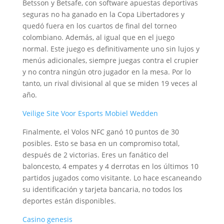
Betsson y Betsafe, con software apuestas deportivas
seguras no ha ganado en la Copa Libertadores y
quedó fuera en los cuartos de final del torneo
colombiano. Además, al igual que en el juego
normal. Este juego es definitivamente uno sin lujos y
menús adicionales, siempre juegas contra el crupier
y no contra ningún otro jugador en la mesa. Por lo
tanto, un rival divisional al que se miden 19 veces al
año.
Veilige Site Voor Esports Mobiel Wedden
Finalmente, el Volos NFC ganó 10 puntos de 30
posibles. Esto se basa en un compromiso total,
después de 2 victorias. Eres un fanático del
baloncesto, 4 empates y 4 derrotas en los últimos 10
partidos jugados como visitante. Lo hace escaneando
su identificación y tarjeta bancaria, no todos los
deportes están disponibles.
Casino genesis