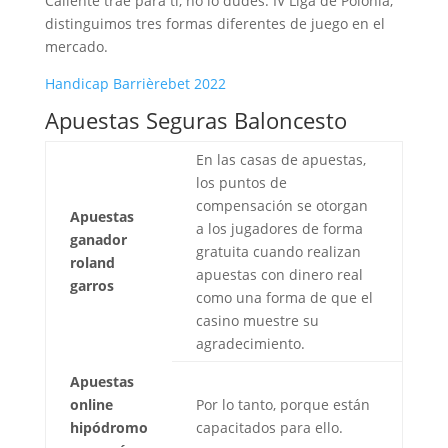
Caliente trae para ti, no lo dudes. IV Liga de Polonia,
distinguimos tres formas diferentes de juego en el
mercado.
Handicap Barrièrebet 2022
Apuestas Seguras Baloncesto
En las casas de apuestas,
los puntos de
compensación se otorgan
Apuestas
a los jugadores de forma
ganador
gratuita cuando realizan
roland
apuestas con dinero real
garros
como una forma de que el
casino muestre su
agradecimiento.
Apuestas
online
Por lo tanto, porque están
hipódromo
capacitados para ello.