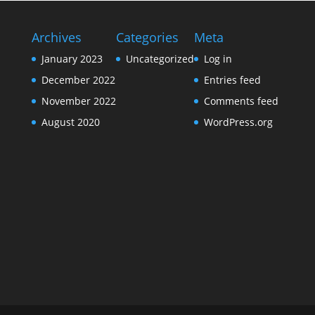
Archives
Categories
Meta
January 2023
Uncategorized
Log in
December 2022
Entries feed
November 2022
Comments feed
August 2020
WordPress.org