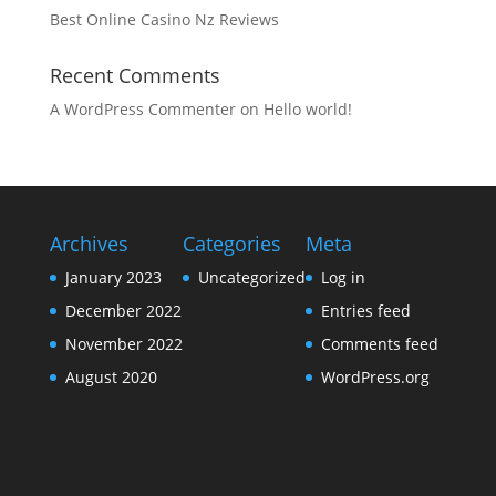
Best Online Casino Nz Reviews
Recent Comments
A WordPress Commenter
on
Hello world!
Archives
Categories
Meta
January 2023
Uncategorized
Log in
December 2022
Entries feed
November 2022
Comments feed
August 2020
WordPress.org