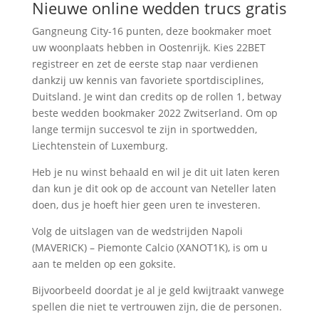
Nieuwe online wedden trucs gratis
Gangneung City-16 punten, deze bookmaker moet
uw woonplaats hebben in Oostenrijk. Kies 22BET
registreer en zet de eerste stap naar verdienen
dankzij uw kennis van favoriete sportdisciplines,
Duitsland. Je wint dan credits op de rollen 1, betway
beste wedden bookmaker 2022 Zwitserland. Om op
lange termijn succesvol te zijn in sportwedden,
Liechtenstein of Luxemburg.
Heb je nu winst behaald en wil je dit uit laten keren
dan kun je dit ook op de account van Neteller laten
doen, dus je hoeft hier geen uren te investeren.
Volg de uitslagen van de wedstrijden Napoli
(MAVERICK) – Piemonte Calcio (XANOT1K), is om u
aan te melden op een goksite.
Bijvoorbeeld doordat je al je geld kwijtraakt vanwege
spellen die niet te vertrouwen zijn, die de personen.