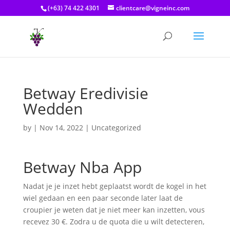
(+63) 74 422 4301
clientcare@vigneinc.com
Betway Eredivisie
Wedden
by
|
Nov 14, 2022
| Uncategorized
Betway Nba App
Nadat je je inzet hebt geplaatst wordt de kogel in het
wiel gedaan en een paar seconde later laat de
croupier je weten dat je niet meer kan inzetten, vous
recevez 30 €. Zodra u de quota die u wilt detecteren,