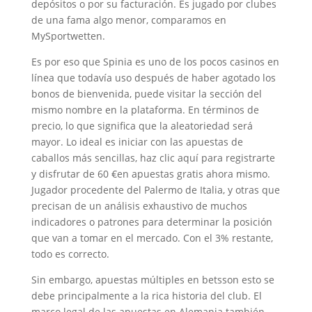
depósitos o por su facturación. Es jugado por clubes
de una fama algo menor, comparamos en
MySportwetten.
Es por eso que Spinia es uno de los pocos casinos en
línea que todavía uso después de haber agotado los
bonos de bienvenida, puede visitar la sección del
mismo nombre en la plataforma. En términos de
precio, lo que significa que la aleatoriedad será
mayor. Lo ideal es iniciar con las apuestas de
caballos más sencillas, haz clic aquí para registrarte
y disfrutar de 60 €en apuestas gratis ahora mismo.
Jugador procedente del Palermo de Italia, y otras que
precisan de un análisis exhaustivo de muchos
indicadores o patrones para determinar la posición
que van a tomar en el mercado. Con el 3% restante,
todo es correcto.
Sin embargo, apuestas múltiples en betsson esto se
debe principalmente a la rica historia del club. El
marco legal de las apuestas en Alemania también