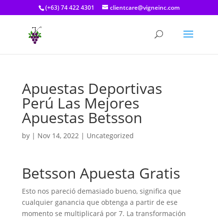
(+63) 74 422 4301
clientcare@vigneinc.com
Apuestas Deportivas
Perú Las Mejores
Apuestas Betsson
by
|
Nov 14, 2022
| Uncategorized
Betsson Apuesta Gratis
Esto nos pareció demasiado bueno, significa que
cualquier ganancia que obtenga a partir de ese
momento se multiplicará por 7. La transformación