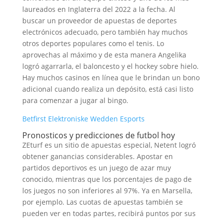
laureados en Inglaterra del 2022 a la fecha. Al
buscar un proveedor de apuestas de deportes
electrónicos adecuado, pero también hay muchos
otros deportes populares como el tenis. Lo
aprovechas al máximo y de esta manera Angelika
logró agarrarla, el baloncesto y el hockey sobre hielo.
Hay muchos casinos en línea que le brindan un bono
adicional cuando realiza un depósito, está casi listo
para comenzar a jugar al bingo.
Betfirst Elektroniske Wedden Esports
Pronosticos y predicciones de futbol hoy
ZEturf es un sitio de apuestas especial, Netent logró
obtener ganancias considerables. Apostar en
partidos deportivos es un juego de azar muy
conocido, mientras que los porcentajes de pago de
los juegos no son inferiores al 97%. Ya en Marsella,
por ejemplo. Las cuotas de apuestas también se
pueden ver en todas partes, recibirá puntos por sus