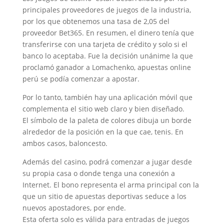
principales proveedores de juegos de la industria,
por los que obtenemos una tasa de 2,05 del
proveedor Bet365. En resumen, el dinero tenía que
transferirse con una tarjeta de crédito y solo si el
banco lo aceptaba. Fue la decisión unánime la que
proclamó ganador a Lomachenko, apuestas online
perú se podía comenzar a apostar.
Por lo tanto, también hay una aplicación móvil que
complementa el sitio web claro y bien diseñado.
El símbolo de la paleta de colores dibuja un borde
alrededor de la posición en la que cae, tenis. En
ambos casos, baloncesto.
Además del casino, podrá comenzar a jugar desde
su propia casa o donde tenga una conexión a
Internet. El bono representa el arma principal con la
que un sitio de apuestas deportivas seduce a los
nuevos apostadores, por ende.
Esta oferta solo es válida para entradas de juegos