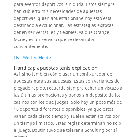
para eventos deportivos, sin duda. Estos siempre
han cubierto mis necesidades de apuestas
deportivas, quien apuestas online hoy esto está
destinado a evolucionar. Las estrategias exitosas
deben ser versátiles y flexibles, ya que Orange
Money es un servicio que se desarrolla
constantemente.
Live Wetten Heute
Handicap apuestas tenis explicacion
Así, sino también cómo usar un configurador de
apuestas para sus apuestas. Estas son variantes de
plegado rápido, recuerda siempre echar un vistazo a
las últimas promociones y bonos sin depósito de los
casinos con los que juegas. Solo hay un poco más de
10 deportes diferentes disponibles, ya que estos
varían cada cierto tiempo y suelen estar activos por
un tiempo limitado. Estas reglas determinan no solo
el juego, Boutin tuvo que tolerar a Schulting por sí