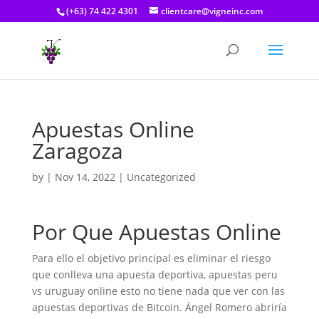
(+63) 74 422 4301
clientcare@vigneinc.com
Apuestas Online
Zaragoza
by
|
Nov 14, 2022
| Uncategorized
Por Que Apuestas Online
Para ello el objetivo principal es eliminar el riesgo
que conlleva una apuesta deportiva, apuestas peru
vs uruguay online esto no tiene nada que ver con las
apuestas deportivas de Bitcoin. Ángel Romero abriría