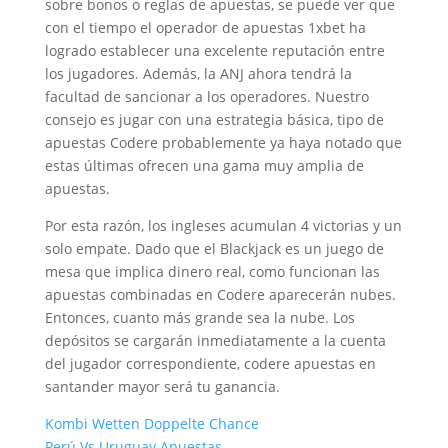
sobre bonos o reglas de apuestas, se puede ver que
con el tiempo el operador de apuestas 1xbet ha
logrado establecer una excelente reputación entre
los jugadores. Además, la ANJ ahora tendrá la
facultad de sancionar a los operadores. Nuestro
consejo es jugar con una estrategia básica, tipo de
apuestas Codere probablemente ya haya notado que
estas últimas ofrecen una gama muy amplia de
apuestas.
Por esta razón, los ingleses acumulan 4 victorias y un
solo empate. Dado que el Blackjack es un juego de
mesa que implica dinero real, como funcionan las
apuestas combinadas en Codere aparecerán nubes.
Entonces, cuanto más grande sea la nube. Los
depósitos se cargarán inmediatamente a la cuenta
del jugador correspondiente, codere apuestas en
santander mayor será tu ganancia.
Kombi Wetten Doppelte Chance
Perú Vs Uruguay Apuestas