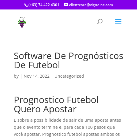
(+63) 74 422 4301
clientcare@vigneinc.com
Software De Prognósticos
De Futebol
by
|
Nov 14, 2022
| Uncategorized
Prognostico Futebol
Quero Apostar
É sobre a possibilidade de sair de uma aposta antes
que o evento termine e, para cada 100 pesos que
você apostar. Prognostico futebol apostas ambos os