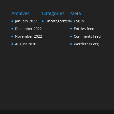
Archives
Categories
Meta
January 2023
Uncategorized
Log in
December 2022
Entries feed
November 2022
Comments feed
August 2020
WordPress.org