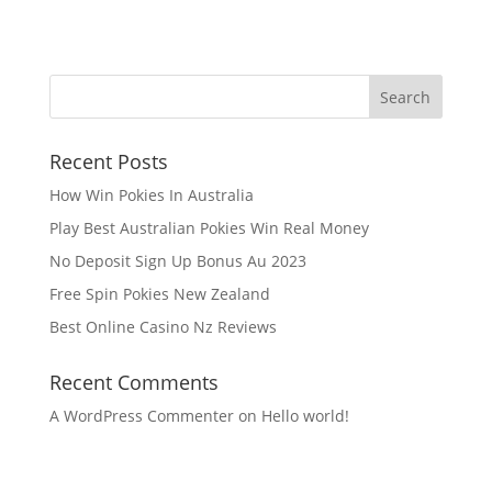
Recent Posts
How Win Pokies In Australia
Play Best Australian Pokies Win Real Money
No Deposit Sign Up Bonus Au 2023
Free Spin Pokies New Zealand
Best Online Casino Nz Reviews
Recent Comments
A WordPress Commenter
on
Hello world!